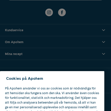
Kundservice
Om Apohem
Mina recept
Ladda ner vår app
Cookies på Apohem
På Apohem använder vi oss av cookies som är nödvändiga för
att hemsidan ska fungera som den ska. Vi använder även cookies
för funktionalitet, statistik och marknadsföring. Det hjälper oss
att följa och analysera beteenden på vår hemsida, så att vi kan
Apotek med tillstånd
ge en mer personaliserad upplevelse och anpassa innehåll samt
av Läkemedelsverket