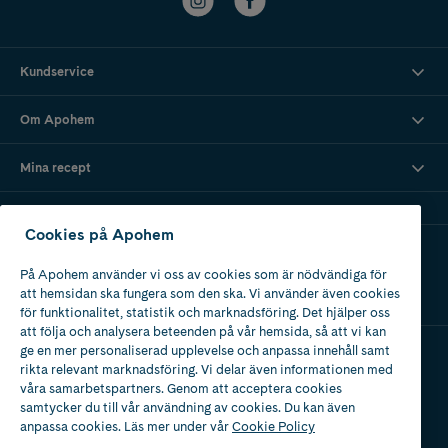
Kundservice
Om Apohem
Mina recept
Cookies på Apohem
Ladda ner vår app
På Apohem använder vi oss av cookies som är nödvändiga för
att hemsidan ska fungera som den ska. Vi använder även cookies
för funktionalitet, statistik och marknadsföring. Det hjälper oss
att följa och analysera beteenden på vår hemsida, så att vi kan
ge en mer personaliserad upplevelse och anpassa innehåll samt
rikta relevant marknadsföring. Vi delar även informationen med
Apotek med tillstånd
våra samarbetspartners. Genom att acceptera cookies
av Läkemedelsverket
samtycker du till vår användning av cookies. Du kan även
anpassa cookies. Läs mer under vår
Cookie Policy