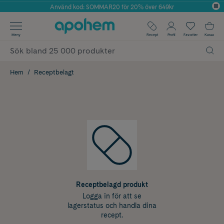
Använd kod: SOMMAR20 för 20% över 649kr
Årets Butik 2025 inom Skönhet
✓ Fri frakt
Meny
Recept
Profil
Favoriter
Kassa
✓ Rådgivning från farmaceuter & hudterapeuter
✓ Poäng på alla köp*
Hem
Receptbelagt
Receptbelagd produkt
Logga in för att se
lagerstatus och handla dina
recept.