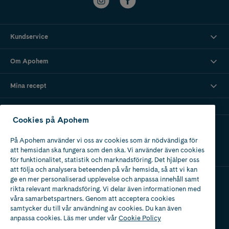
Kundservice
Om Apohem
Mina recept
Cookies på Apohem
Ladda ner vår app
På Apohem använder vi oss av cookies som är nödvändiga för
att hemsidan ska fungera som den ska. Vi använder även cookies
för funktionalitet, statistik och marknadsföring. Det hjälper oss
att följa och analysera beteenden på vår hemsida, så att vi kan
ge en mer personaliserad upplevelse och anpassa innehåll samt
rikta relevant marknadsföring. Vi delar även informationen med
Apotek med tillstånd
våra samarbetspartners. Genom att acceptera cookies
av Läkemedelsverket
samtycker du till vår användning av cookies. Du kan även
anpassa cookies. Läs mer under vår
Cookie Policy