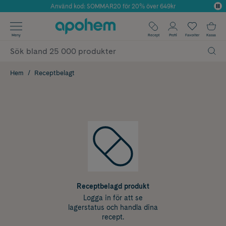
Använd kod: SOMMAR20 för 20% över 649kr
Årets Butik 2025 inom Skönhet
✓ Fri frakt
Meny
Recept
Profil
Favoriter
Kassa
✓ Rådgivning från farmaceuter & hudterapeuter
✓ Poäng på alla köp*
Hem
Receptbelagt
Receptbelagd produkt
Logga in för att se
lagerstatus och handla dina
recept.