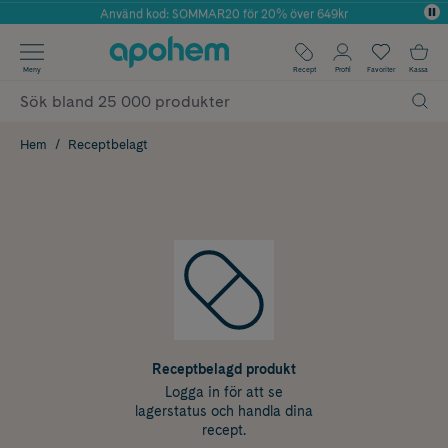
Använd kod: SOMMAR20 för 20% över 649kr
Årets Butik 2025 inom Skönhet
✓ Fri frakt
Meny
Recept
Profil
Favoriter
Kassa
✓ Rådgivning från farmaceuter & hudterapeuter
✓ Poäng på alla köp*
Hem
Receptbelagt
Receptbelagd produkt
Logga in för att se
lagerstatus och handla dina
recept.