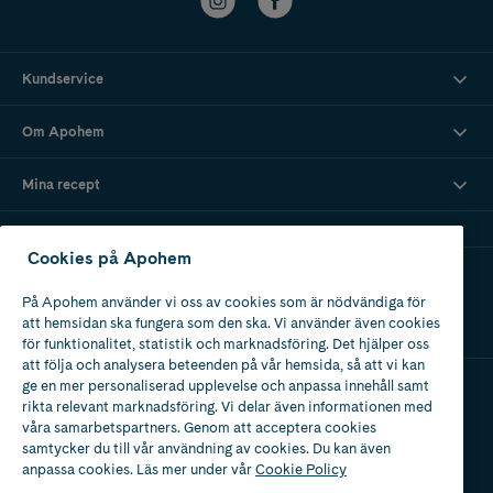
Kundservice
Om Apohem
Mina recept
Cookies på Apohem
Ladda ner vår app
På Apohem använder vi oss av cookies som är nödvändiga för
att hemsidan ska fungera som den ska. Vi använder även cookies
för funktionalitet, statistik och marknadsföring. Det hjälper oss
att följa och analysera beteenden på vår hemsida, så att vi kan
ge en mer personaliserad upplevelse och anpassa innehåll samt
rikta relevant marknadsföring. Vi delar även informationen med
Apotek med tillstånd
våra samarbetspartners. Genom att acceptera cookies
av Läkemedelsverket
samtycker du till vår användning av cookies. Du kan även
anpassa cookies. Läs mer under vår
Cookie Policy