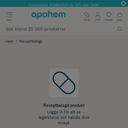
Använd kod: SOMMAR20 för 20% över 649kr
Årets Butik 2025 inom Skönhet
✓ Fri frakt
Meny
Recept
Profil
Favoriter
Kassa
✓ Rådgivning från farmaceuter & hudterapeuter
✓ Poäng på alla köp*
Hem
Receptbelagt
Receptbelagd produkt
Logga in för att se
lagerstatus och handla dina
recept.