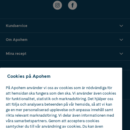
Kundservice
Om Apohem
Mina recept
Cookies på Apohem
Ladda ner vår app
På Apohem använder vi oss av cookies som är nödvändiga för
att hemsidan ska fungera som den ska. Vi använder även cookies
för funktionalitet, statistik och marknadsföring. Det hjälper oss
att följa och analysera beteenden på vår hemsida, så att vi kan
ge en mer personaliserad upplevelse och anpassa innehåll samt
Apotek med tillstånd
rikta relevant marknadsföring. Vi delar även informationen med
av Läkemedelsverket
våra samarbetspartners. Genom att acceptera cookies
samtycker du till vår användning av cookies. Du kan även