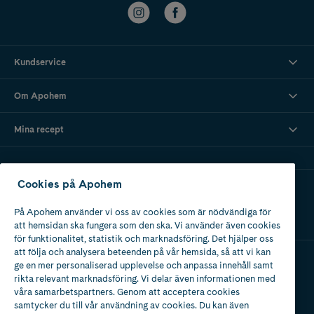
Kundservice
Om Apohem
Mina recept
Cookies på Apohem
Ladda ner vår app
På Apohem använder vi oss av cookies som är nödvändiga för
att hemsidan ska fungera som den ska. Vi använder även cookies
för funktionalitet, statistik och marknadsföring. Det hjälper oss
att följa och analysera beteenden på vår hemsida, så att vi kan
ge en mer personaliserad upplevelse och anpassa innehåll samt
Apotek med tillstånd
rikta relevant marknadsföring. Vi delar även informationen med
av Läkemedelsverket
våra samarbetspartners. Genom att acceptera cookies
samtycker du till vår användning av cookies. Du kan även