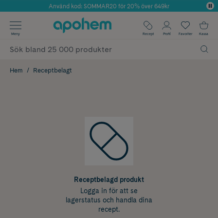
Använd kod: SOMMAR20 för 20% över 649kr
Årets Butik 2025 inom Skönhet
✓ Fri frakt
Meny
Recept
Profil
Favoriter
Kassa
✓ Rådgivning från farmaceuter & hudterapeuter
✓ Poäng på alla köp*
Hem
Receptbelagt
Receptbelagd produkt
Logga in för att se
lagerstatus och handla dina
recept.