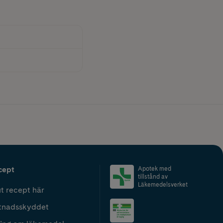
cept
Apotek med
tillstånd av
Läkemedelsverket
t recept här
tnadsskyddet