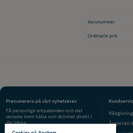
Varunummer
Ordinarie pris
Prenumerera på vårt nyhetsbrev
Kundservi
Få personliga erbjudanden och det
Rådgivning
senaste inom hälsa och skönhet direkt i
din inbox.
Ångerrätt 
Cookies på Apohem