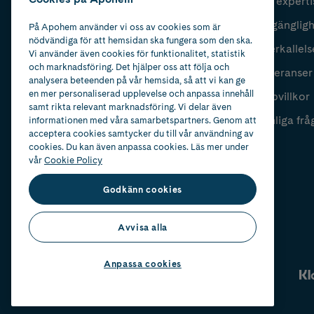
Vår experti
Fyll i mailadress
Skicka
Tillgänglig
På Apohem använder vi oss av cookies som är
nödvändiga för att hemsidan ska fungera som den ska.
Återkallels
Vi använder även cookies för funktionalitet, statistik
och marknadsföring. Det hjälper oss att följa och
Leveranser
analysera beteenden på vår hemsida, så att vi kan ge
en mer personaliserad upplevelse och anpassa innehåll
Köpvillkor
samt rikta relevant marknadsföring. Vi delar även
Vanliga frå
informationen med våra samarbetspartners. Genom att
acceptera cookies samtycker du till vår användning av
cookies. Du kan även anpassa cookies. Läs mer under
vår
Cookie Policy
Godkänn cookies
Avvisa alla
Anpassa cookies