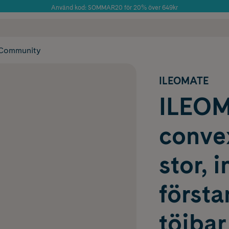
Använd kod: SOMMAR20 för 20% över 649kr
Årets Butik 2025 inom Skönhet
 frakt
✓ Rådgivning från farmaceuter & hudterapeuter
✓ Poäng på alla
Community
ILEOMATE
ILEOM
convex
stor, 
först
töjbar