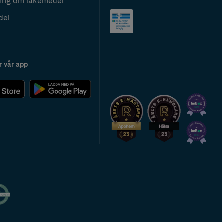
ing om läkemedel
del
r vår app
2024