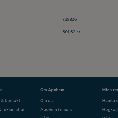
738836
601,62 kr
ce
Om Apohem
Mina re
 & kontakt
Om oss
Hämta u
& reklamation
Apohem i media
Högkos