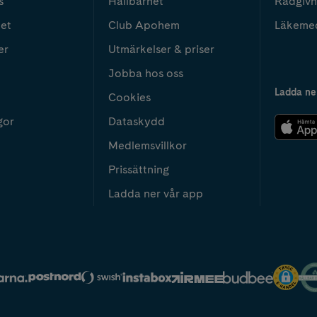
s
Hållbarhet
Rådgivn
het
Club Apohem
Läkeme
er
Utmärkelser & priser
Jobba hos oss
Ladda ne
Cookies
gor
Dataskydd
Medlemsvillkor
Prissättning
Ladda ner vår app