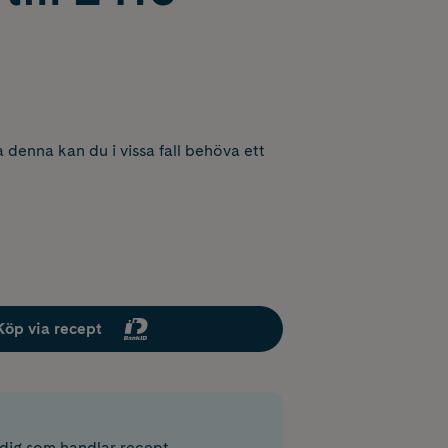
 denna kan du i vissa fall behöva ett
Köp via recept
r dig som handlar recept.