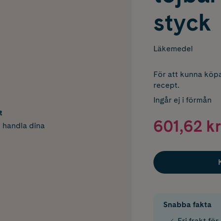
styck
Läkemedel
För att kunna köpa
recept.
Ingår ej i förmån
t
601,62 kr
h handla dina
Snabba fakta
Fri frakt fö