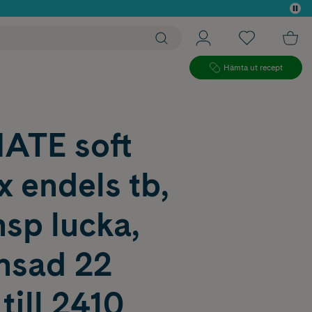
 köp*
Hämta ut recept
ATE soft
 endels tb,
insp lucka,
ansad 22
 till 2410