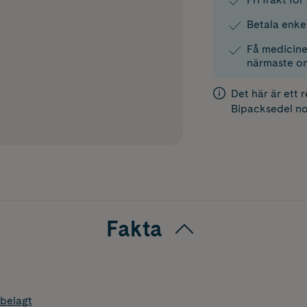
Betala enke
Få medicinen
närmaste o
Det här är ett 
Bipacksedel
no
Fakta
belagt