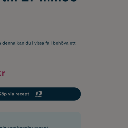
 denna kan du i vissa fall behöva ett
kr
Köp via recept
r dig som handlar recept.