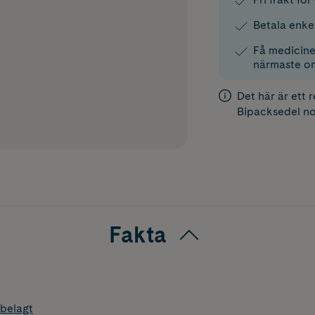
Betala enke
Få medicinen
närmaste o
Det här är ett 
Bipacksedel
no
Fakta
belagt