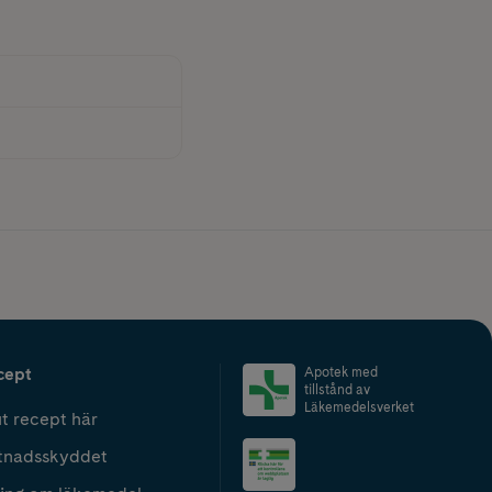
cept
Apotek med
tillstånd av
Läkemedelsverket
t recept här
tnadsskyddet