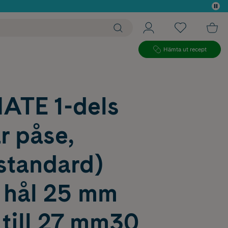
 köp*
Hämta ut recept
ATE 1-dels
r påse,
standard)
, hål 25 mm
 till 27 mm30