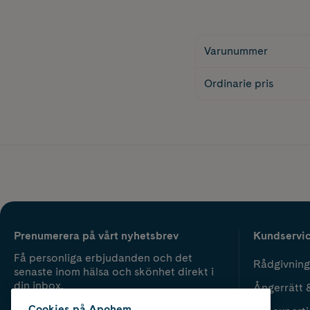
Varunummer
Ordinarie pris
Prenumerera på vårt nyhetsbrev
Kundservi
Få personliga erbjudanden och det
Rådgivning
senaste inom hälsa och skönhet direkt i
din inbox.
Ångerrätt 
Cookies på Apohem