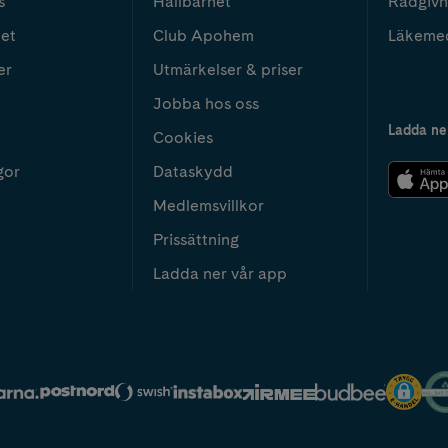
s
Hållbarhet
Rådgivn
het
Club Apohem
Läkeme
er
Utmärkelser & priser
Jobba hos oss
Ladda ne
Cookies
gor
Dataskydd
Medlemsvillkor
Prissättning
Ladda ner vår app