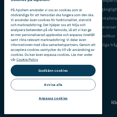
Vår experti
Fyll i mailadress
Skicka
Tillgänglig
På Apohem använder vi oss av cookies som är
nödvändiga för att hemsidan ska fungera som den ska.
Återkallels
Vi använder även cookies för funktionalitet, statistik
och marknadsföring. Det hjälper oss att följa och
Leveranser
analysera beteenden på vår hemsida, så att vi kan ge
en mer personaliserad upplevelse och anpassa innehåll
Köpvillkor
samt rikta relevant marknadsföring. Vi delar även
Vanliga frå
informationen med våra samarbetspartners. Genom att
acceptera cookies samtycker du till vår användning av
cookies. Du kan även anpassa cookies. Läs mer under
vår
Cookie Policy
Godkänn cookies
Avvisa alla
Anpassa cookies