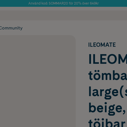
Använd kod: SOMMAR20 för 20% över 649kr
Årets Butik 2025 inom Skönhet
 frakt
✓ Rådgivning från farmaceuter & hudterapeuter
✓ Poäng på alla
Community
ILEOMATE
ILEOM
tömba
large(
beige
töjbar