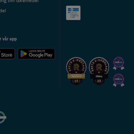
ing om läkemedel
del
r vår app
2024