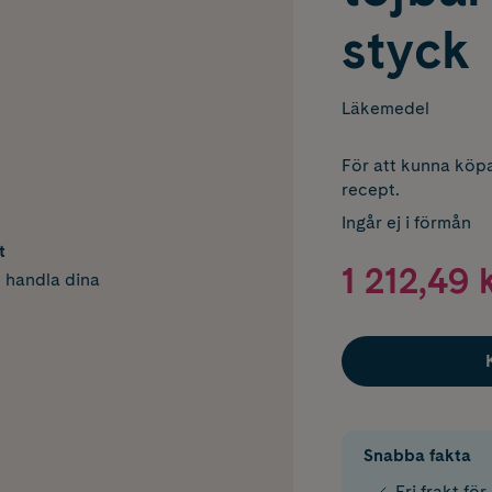
styck
Läkemedel
För att kunna köpa
recept.
Ingår ej i förmån
t
1 212,49 
h handla dina
Snabba fakta
Fri frakt fö