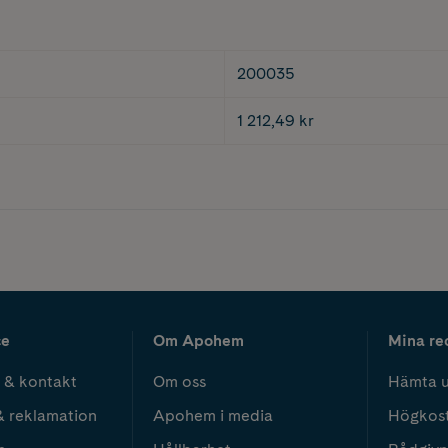
200035
1 212,49 kr
ce
Om Apohem
Mina re
 & kontakt
Om oss
Hämta u
& reklamation
Apohem i media
Högkos