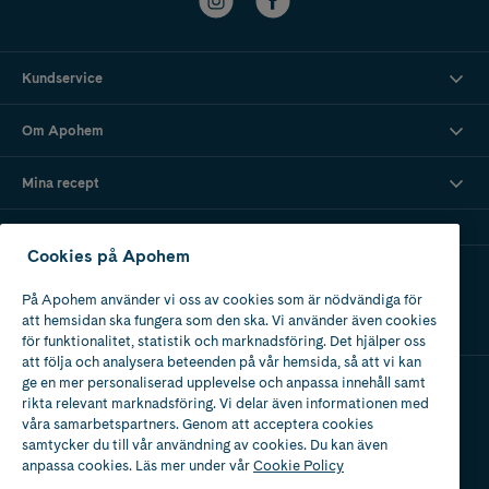
Kundservice
Om Apohem
Mina recept
Cookies på Apohem
Ladda ner vår app
På Apohem använder vi oss av cookies som är nödvändiga för
att hemsidan ska fungera som den ska. Vi använder även cookies
för funktionalitet, statistik och marknadsföring. Det hjälper oss
att följa och analysera beteenden på vår hemsida, så att vi kan
ge en mer personaliserad upplevelse och anpassa innehåll samt
rikta relevant marknadsföring. Vi delar även informationen med
Apotek med tillstånd
våra samarbetspartners. Genom att acceptera cookies
av Läkemedelsverket
samtycker du till vår användning av cookies. Du kan även
anpassa cookies. Läs mer under vår
Cookie Policy