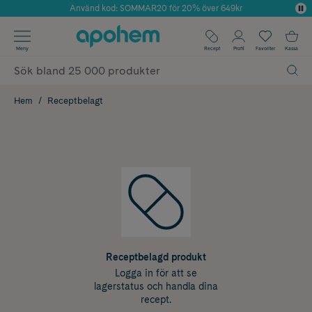
Använd kod: SOMMAR20 för 20% över 649kr
Årets Butik 2025 inom Skönhet
✓ Fri frakt
Meny
Recept
Profil
Favoriter
Kassa
✓ Rådgivning från farmaceuter & hudterapeuter
✓ Poäng på alla köp*
Hem
Receptbelagt
Receptbelagd produkt
Logga in för att se
lagerstatus och handla dina
recept.