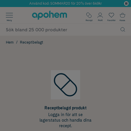
Använd kod: SOMMAR20 för 20% över 649kr
Årets Butik 2025 inom Skönhet
✓ Fri frakt
Meny
Recept
Profil
Favoriter
Kassa
✓ Rådgivning från farmaceuter & hudterapeuter
✓ Poäng på alla köp*
Hem
Receptbelagt
Receptbelagd produkt
Logga in för att se
lagerstatus och handla dina
recept.