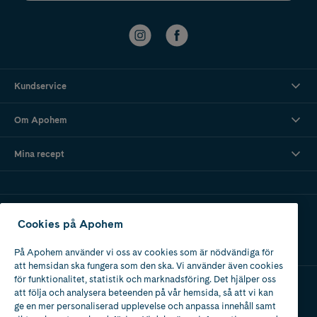
Kundservice
Om Apohem
Mina recept
Ladda ner vår app
Cookies på Apohem
På Apohem använder vi oss av cookies som är nödvändiga för
att hemsidan ska fungera som den ska. Vi använder även cookies
för funktionalitet, statistik och marknadsföring. Det hjälper oss
att följa och analysera beteenden på vår hemsida, så att vi kan
Apotek med tillstånd
ge en mer personaliserad upplevelse och anpassa innehåll samt
av Läkemedelsverket