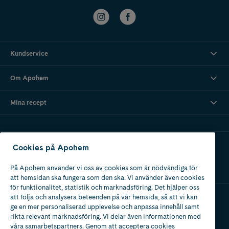
Kundservice
Om Apohem
Mina recept
Ladda ner vår app
Cookies på Apohem
På Apohem använder vi oss av cookies som är nödvändiga för
att hemsidan ska fungera som den ska. Vi använder även cookies
för funktionalitet, statistik och marknadsföring. Det hjälper oss
att följa och analysera beteenden på vår hemsida, så att vi kan
ge en mer personaliserad upplevelse och anpassa innehåll samt
Apotek med tillstånd
rikta relevant marknadsföring. Vi delar även informationen med
av Läkemedelsverket
våra samarbetspartners. Genom att acceptera cookies