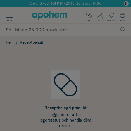
Använd kod: SOMMAR20 för 20% över 649kr
Årets Butik 2025 inom Skönhet
✓ Fri frakt
Meny
Recept
Profil
Favoriter
Kassa
✓ Rådgivning från farmaceuter & hudterapeuter
✓ Poäng på alla köp*
Hem
Receptbelagt
Receptbelagd produkt
Logga in för att se
lagerstatus och handla dina
recept.