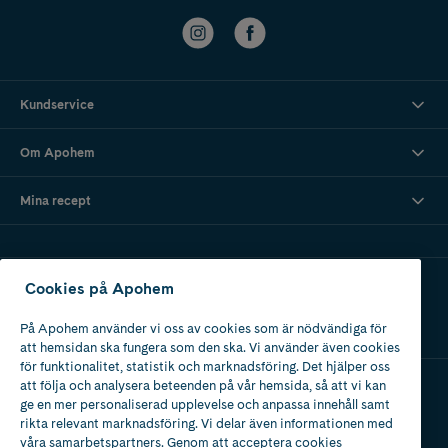
Kundservice
Om Apohem
Mina recept
Ladda ner vår app
Cookies på Apohem
På Apohem använder vi oss av cookies som är nödvändiga för
att hemsidan ska fungera som den ska. Vi använder även cookies
för funktionalitet, statistik och marknadsföring. Det hjälper oss
att följa och analysera beteenden på vår hemsida, så att vi kan
ge en mer personaliserad upplevelse och anpassa innehåll samt
Apotek med tillstånd
rikta relevant marknadsföring. Vi delar även informationen med
av Läkemedelsverket
våra samarbetspartners. Genom att acceptera cookies