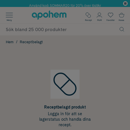
Använd kod: SOMMAR20 för 20% över 649kr
✓ Fri frakt
Meny
Recept
Profil
Favoriter
Kassa
✓ Rådgivning från farmaceuter & hudterapeuter
✓ Poäng på alla köp*
Hem
Receptbelagt
Receptbelagd produkt
Logga in för att se
lagerstatus och handla dina
recept.