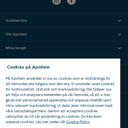
Kundservice
Om Apohem
Mina recept
Cookies på Apohem
Ladda ner vår app
På Apohem använder vi oss av cookies som är nödvändiga för
att hemsidan ska fungera som den ska. Vi använder även cookies
för funktionalitet, statistik och marknadsföring. Det hjälper oss
att följa och analysera beteenden på vår hemsida, så att vi kan
ge en mer personaliserad upplevelse och anpassa innehåll samt
rikta relevant marknadsföring. Vi delar även informationen med
Apotek med tillstånd
våra samarbetspartners. Genom att acceptera cookies
av Läkemedelsverket
samtycker du till vår användning av cookies. Du kan även
anpassa cookies. Läs mer under vår
Cookie Policy