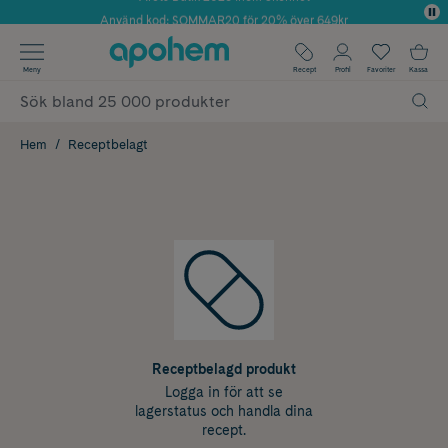
Använd kod: SOMMAR20 för 20% över 649kr
Årets Butik 2025 inom Skönhet
✓ Fri frakt
Meny
Recept
Profil
Favoriter
Kassa
✓ Rådgivning från farmaceuter & hudterapeuter
✓ Poäng på alla köp*
Hem
Receptbelagt
Receptbelagd produkt
Logga in för att se
lagerstatus och handla dina
recept.