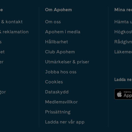
ce
Om Apohem
Mina re
 & kontakt
Om oss
Hämta u
& reklamation
Apohem i media
Högkos
s
Hållbarhet
Rådgivn
het
Club Apohem
Läkeme
er
Utmärkelser & priser
Jobba hos oss
Ladda ne
Cookies
gor
Dataskydd
Medlemsvillkor
Prissättning
Ladda ner vår app