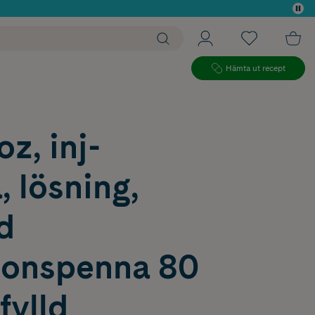
 köp*
Hämta ut recept
z, inj-
, lösning,
ld
tionspenna 80
fylld