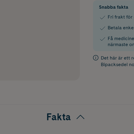
Snabba fakta
Fri frakt fö
Betala enke
Få medicinen
närmaste o
Det här är ett 
Bipacksedel
no
Fakta