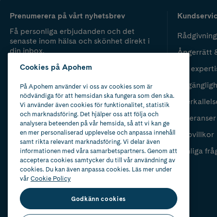
Prenumerera på vårt nyhetsbrev
Kundservi
Få personliga erbjudanden och det
Rådgivning
senaste inom hälsa och skönhet direkt i
din inbox.
Ångerrätt 
Cookies på Apohem
Vår experti
Fyll i mailadress
Skicka
Tillgänglig
På Apohem använder vi oss av cookies som är
nödvändiga för att hemsidan ska fungera som den ska.
Återkallels
Vi använder även cookies för funktionalitet, statistik
och marknadsföring. Det hjälper oss att följa och
Leveranser
analysera beteenden på vår hemsida, så att vi kan ge
en mer personaliserad upplevelse och anpassa innehåll
Köpvillkor
samt rikta relevant marknadsföring. Vi delar även
Vanliga frå
informationen med våra samarbetspartners. Genom att
acceptera cookies samtycker du till vår användning av
cookies. Du kan även anpassa cookies. Läs mer under
vår
Cookie Policy
Godkänn cookies