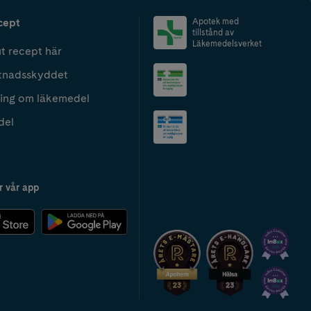
cept
Apotek med
tillstånd av
Läkemedelsverket
t recept här
tnadsskyddet
ing om läkemedel
del
r vår app
2024