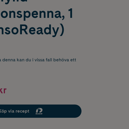
ionspenna, 1
ensoReady)
 denna kan du i vissa fall behöva ett
kr
Köp via recept