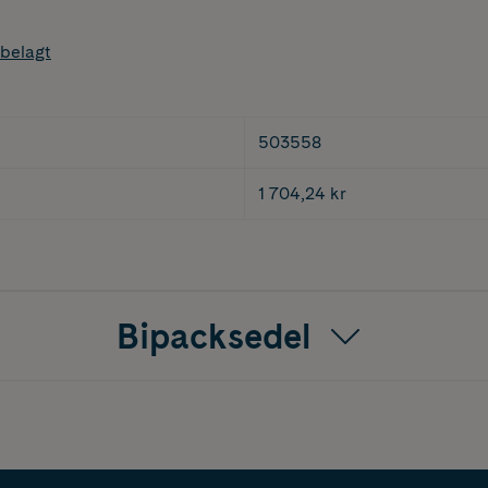
belagt
503558
1 704,24 kr
Bipacksedel