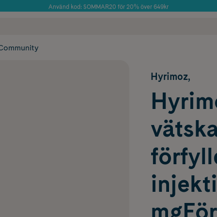
Använd kod: SOMMAR20 för 20% över 649kr
Årets Butik 2025 inom Skönhet
 frakt
✓ Rådgivning från farmaceuter & hudterapeuter
✓ Poäng på alla
Community
Hyrimoz,
Hyrimo
vätska
förfyl
injek
mgFör