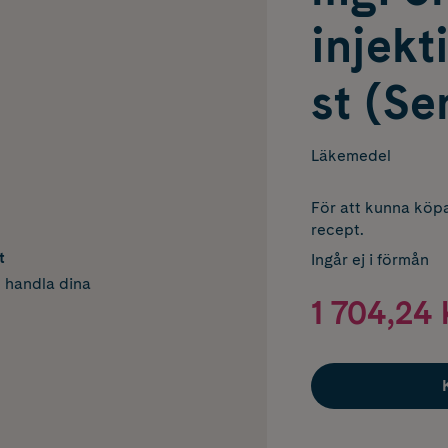
injekt
st (S
Läkemedel
För att kunna köpa
recept.
t
Ingår ej i förmån
h handla dina
1 704,24 