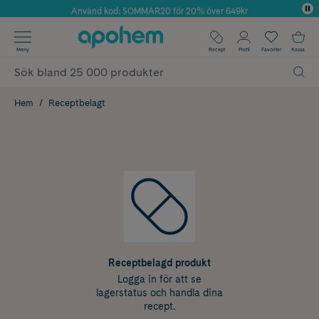
Använd kod: SOMMAR20 för 20% över 649kr
Årets Butik 2025 inom Skönhet
✓ Fri frakt
Meny
Recept
Profil
Favoriter
Kassa
✓ Rådgivning från farmaceuter & hudterapeuter
✓ Poäng på alla köp*
Hem
Receptbelagt
Receptbelagd produkt
Logga in för att se
lagerstatus och handla dina
recept.