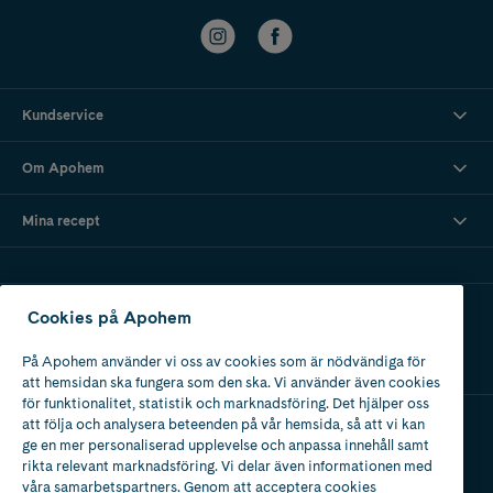
Kundservice
Om Apohem
Mina recept
Ladda ner vår app
Cookies på Apohem
På Apohem använder vi oss av cookies som är nödvändiga för
att hemsidan ska fungera som den ska. Vi använder även cookies
för funktionalitet, statistik och marknadsföring. Det hjälper oss
att följa och analysera beteenden på vår hemsida, så att vi kan
ge en mer personaliserad upplevelse och anpassa innehåll samt
Apotek med tillstånd
rikta relevant marknadsföring. Vi delar även informationen med
av Läkemedelsverket
våra samarbetspartners. Genom att acceptera cookies