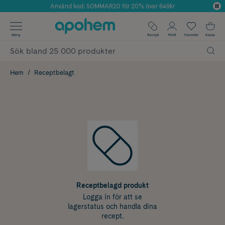
Använd kod: SOMMAR20 för 20% över 649kr
Årets Butik 2025 inom Skönhet
✓ Fri frakt
Meny
Recept
Profil
Favoriter
Kassa
✓ Rådgivning från farmaceuter & hudterapeuter
✓ Poäng på alla köp*
Hem
Receptbelagt
Receptbelagd produkt
Logga in för att se
lagerstatus och handla dina
recept.