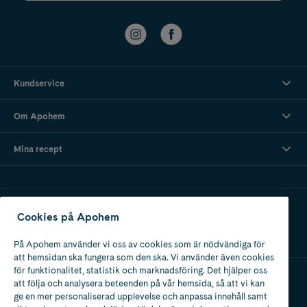
Kundservice
Om Apohem
Mina recept
Ladda ner vår app
Cookies på Apohem
På Apohem använder vi oss av cookies som är nödvändiga för
att hemsidan ska fungera som den ska. Vi använder även cookies
för funktionalitet, statistik och marknadsföring. Det hjälper oss
att följa och analysera beteenden på vår hemsida, så att vi kan
Apotek med tillstånd
ge en mer personaliserad upplevelse och anpassa innehåll samt
av Läkemedelsverket