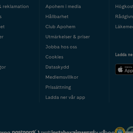
& reklamation
Apohem i media
Högkos
s
Hållbarhet
Rådgivn
het
Club Apohem
Läkeme
er
Utmärkelser & priser
Jobba hos oss
Ladda ne
Cookies
gor
Dataskydd
Medlemsvillkor
Prissättning
Ladda ner vår app