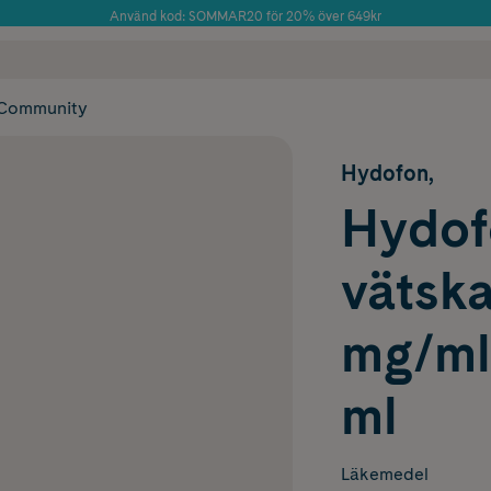
Använd kod: SOMMAR20 för 20% över 649kr
Årets Butik 2025 inom Skönhet
 frakt
✓ Rådgivning från farmaceuter & hudterapeuter
✓ Poäng på alla
Community
Hydofon,
Hydofo
vätska
mg/mlA
ml
Läkemedel