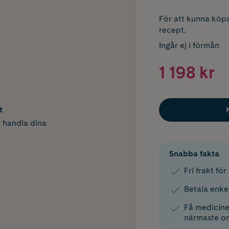
För att kunna köpa
recept.
Ingår ej i förmån
1 198 kr
t
h handla dina
Snabba fakta
Fri frakt fö
Betala enke
Få medicinen
närmaste o