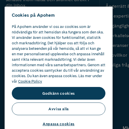
din inbox.
Ångerrätt 
Cookies på Apohem
Vår experti
Fyll i mailadress
Skicka
Tillgänglig
På Apohem använder vi oss av cookies som är
nödvändiga för att hemsidan ska fungera som den ska.
Återkallels
Vi använder även cookies för funktionalitet, statistik
och marknadsföring. Det hjälper oss att följa och
Leveranser
analysera beteenden på vår hemsida, så att vi kan ge
en mer personaliserad upplevelse och anpassa innehåll
Köpvillkor
samt rikta relevant marknadsföring. Vi delar även
Vanliga frå
informationen med våra samarbetspartners. Genom att
acceptera cookies samtycker du till vår användning av
cookies. Du kan även anpassa cookies. Läs mer under
vår
Cookie Policy
Godkänn cookies
Avvisa alla
Anpassa cookies