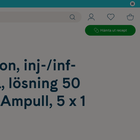
 köp*
Hämta ut recept
n, inj-/inf-
, lösning 50
mpull, 5 x 1