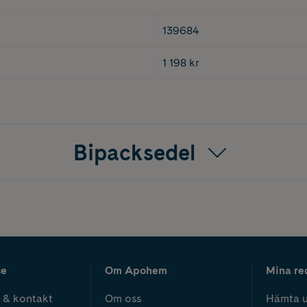
139684
1 198 kr
Bipacksedel
ce
Om Apohem
Mina re
 & kontakt
Om oss
Hämta u