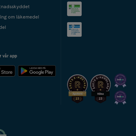
tnadsskyddet
ing om läkemedel
del
r vår app
2024