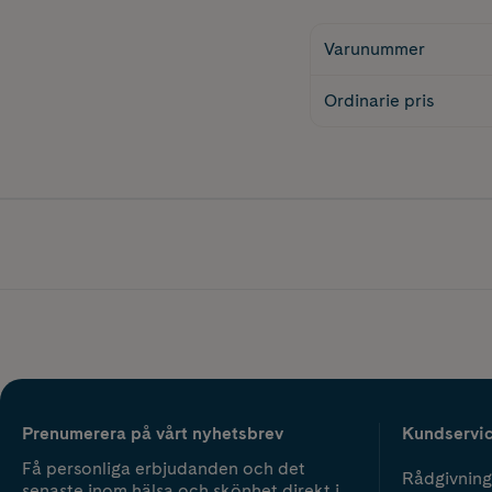
Varunummer
Ordinarie pris
Prenumerera på vårt nyhetsbrev
Kundservi
Få personliga erbjudanden och det
Rådgivning
senaste inom hälsa och skönhet direkt i