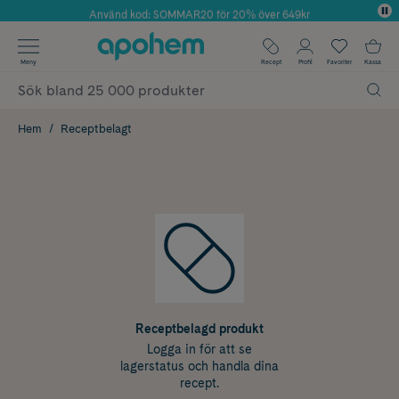
Använd kod: SOMMAR20 för 20% över 649kr
Årets Butik 2025 inom Skönhet
✓ Fri frakt
Meny
Recept
Profil
Favoriter
Kassa
✓ Rådgivning från farmaceuter & hudterapeuter
✓ Poäng på alla köp*
Hem
Receptbelagt
Receptbelagd produkt
Logga in för att se
lagerstatus och handla dina
recept.