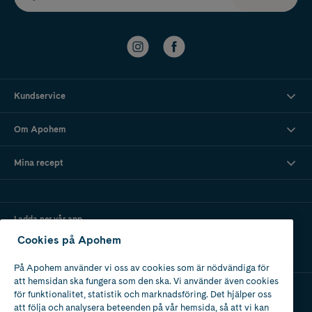
Kundservice
Om Apohem
Mina recept
Ladda ner vår app
Cookies på Apohem
På Apohem använder vi oss av cookies som är nödvändiga för
att hemsidan ska fungera som den ska. Vi använder även cookies
för funktionalitet, statistik och marknadsföring. Det hjälper oss
att följa och analysera beteenden på vår hemsida, så att vi kan
Apotek med tillstånd