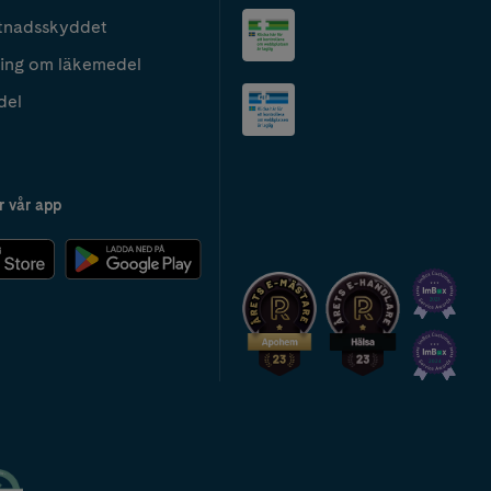
tnadsskyddet
ing om läkemedel
del
r vår app
2024