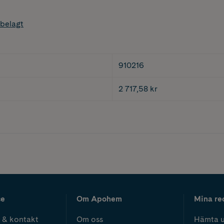
belagt
910216
2 717,58 kr
ce
Om Apohem
Mina re
 & kontakt
Om oss
Hämta u