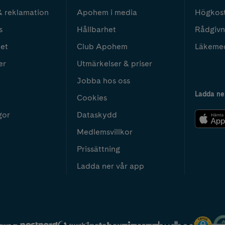
& reklamation
Apohem i media
Högkos
s
Hållbarhet
Rådgivn
het
Club Apohem
Läkeme
er
Utmärkelser & priser
Jobba hos oss
Ladda ne
Cookies
gor
Dataskydd
Medlemsvillkor
Prissättning
Ladda ner vår app