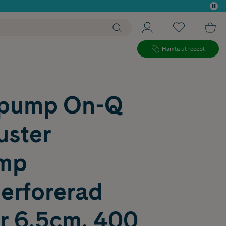
 köp*
Hämta ut recept
pump On-Q
uster
ump
erforerad
r 6,5cm, 400