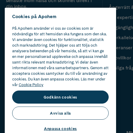
senaste inom hälsa och skönhet direkt i
din inbox.
Ångerrätt 
Cookies på Apohem
Vår experti
Fyll i mailadress
Skicka
Tillgänglig
På Apohem använder vi oss av cookies som är
nödvändiga för att hemsidan ska fungera som den ska.
Återkallels
Vi använder även cookies för funktionalitet, statistik
och marknadsföring. Det hjälper oss att följa och
Leveranser
analysera beteenden på vår hemsida, så att vi kan ge
en mer personaliserad upplevelse och anpassa innehåll
Köpvillkor
samt rikta relevant marknadsföring. Vi delar även
Vanliga frå
informationen med våra samarbetspartners. Genom att
acceptera cookies samtycker du till vår användning av
cookies. Du kan även anpassa cookies. Läs mer under
vår
Cookie Policy
Godkänn cookies
Avvisa alla
Anpassa cookies