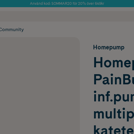
Använd kod: SOMMAR20 för 20% över 649kr
Årets Butik 2025 inom Skönhet
 frakt
✓ Rådgivning från farmaceuter & hudterapeuter
✓ Poäng på alla
Community
Homepump
Home
PainB
inf.p
multip
katete