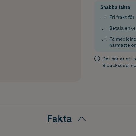
Snabba fakta
Fri frakt fö
Betala enke
Få medicinen
närmaste o
Det här är ett 
Bipacksedel
no
Fakta