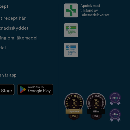
cept
Apotek med
tillstånd av
Läkemedelsverket
t recept här
tnadsskyddet
ing om läkemedel
del
r vår app
2024