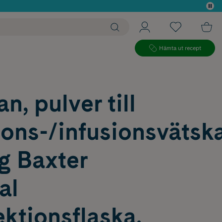
 köp*
Hämta ut recept
n, pulver till
ions-/infusionsvätska
g Baxter
al
ktionsflaska,