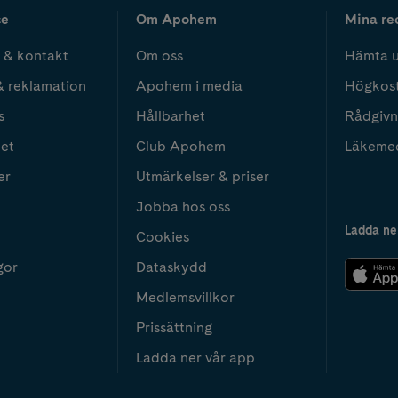
ce
Om Apohem
Mina re
 & kontakt
Om oss
Hämta u
& reklamation
Apohem i media
Högkos
s
Hållbarhet
Rådgivn
het
Club Apohem
Läkeme
er
Utmärkelser & priser
Jobba hos oss
Ladda ne
Cookies
gor
Dataskydd
Medlemsvillkor
Prissättning
Ladda ner vår app