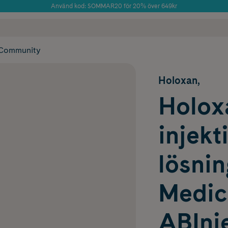
Använd kod: SOMMAR20 för 20% över 649kr
Årets Butik 2025 inom Skönhet
 frakt
✓ Rådgivning från farmaceuter & hudterapeuter
✓ Poäng på alla
Community
Holoxan,
Holoxa
injekt
lösnin
Medic
ABInje