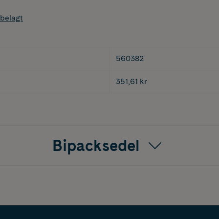
belagt
560382
351,61 kr
Bipacksedel