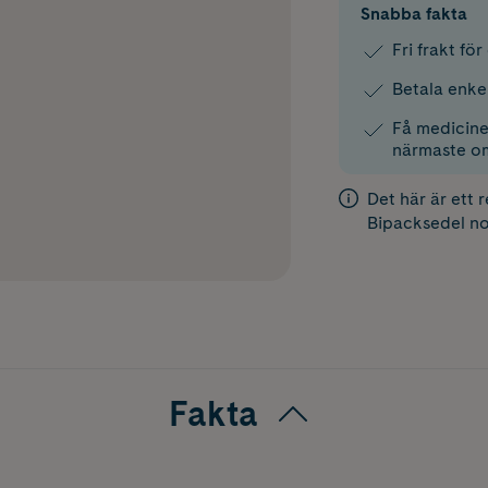
Snabba fakta
Fri frakt fö
Betala enke
Få medicinen
närmaste o
Det här är ett 
Bipacksedel
no
Fakta