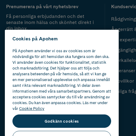
Prenumerera på vårt nyhetsbrev
Kundservi
Få personliga erbjudanden och det
Rådgivning
senaste inom hälsa och skönhet direkt i
din inbox.
Ångerrätt 
Cookies på Apohem
Vår experti
Fyll i mailadress
Skicka
Tillgänglig
På Apohem använder vi oss av cookies som är
nödvändiga för att hemsidan ska fungera som den ska.
Återkallels
Vi använder även cookies för funktionalitet, statistik
och marknadsföring. Det hjälper oss att följa och
Leveranser
analysera beteenden på vår hemsida, så att vi kan ge
en mer personaliserad upplevelse och anpassa innehåll
Köpvillkor
samt rikta relevant marknadsföring. Vi delar även
Vanliga frå
informationen med våra samarbetspartners. Genom att
acceptera cookies samtycker du till vår användning av
cookies. Du kan även anpassa cookies. Läs mer under
vår
Cookie Policy
Godkänn cookies