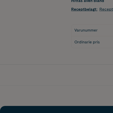
Hittas även bland
Receptbelagt
:
Recept
Varunummer
Ordinarie pris