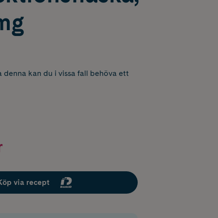
mg
 denna kan du i vissa fall behöva ett
r
Köp via recept