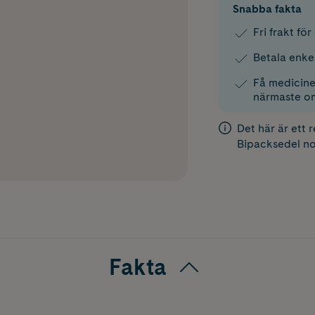
Snabba fakta
Fri frakt fö
Betala enke
Få medicinen
närmaste o
Det här är ett 
Bipacksedel
no
Fakta