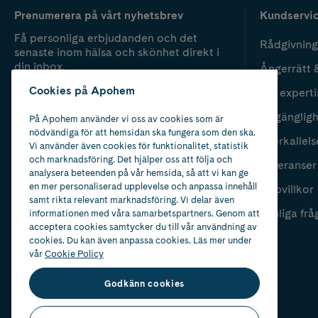
Prenumerera på vårt nyhetsbrev
Kundservi
Få personliga erbjudanden och det
Rådgivning
senaste inom hälsa och skönhet direkt i
din inbox.
Ångerrätt 
Cookies på Apohem
Vår experti
Fyll i mailadress
Skicka
Tillgänglig
På Apohem använder vi oss av cookies som är
nödvändiga för att hemsidan ska fungera som den ska.
Återkallels
Vi använder även cookies för funktionalitet, statistik
och marknadsföring. Det hjälper oss att följa och
Leveranser
analysera beteenden på vår hemsida, så att vi kan ge
en mer personaliserad upplevelse och anpassa innehåll
Köpvillkor
samt rikta relevant marknadsföring. Vi delar även
Vanliga frå
informationen med våra samarbetspartners. Genom att
acceptera cookies samtycker du till vår användning av
cookies. Du kan även anpassa cookies. Läs mer under
vår
Cookie Policy
Godkänn cookies