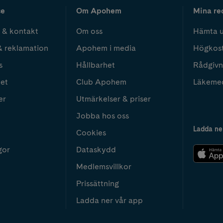
ce
Om Apohem
Mina re
 & kontakt
Om oss
Hämta u
& reklamation
Apohem i media
Högkos
s
Hållbarhet
Rådgivn
het
Club Apohem
Läkeme
er
Utmärkelser & priser
Jobba hos oss
Ladda ne
Cookies
gor
Dataskydd
Medlemsvillkor
Prissättning
Ladda ner vår app