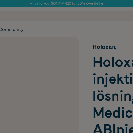
Använd kod: SOMMAR20 för 20% över 649kr
Årets Butik 2025 inom Skönhet
 frakt
✓ Rådgivning från farmaceuter & hudterapeuter
✓ Poäng på alla
Community
Holoxan,
Holoxa
injekt
lösnin
Medic
ABInje