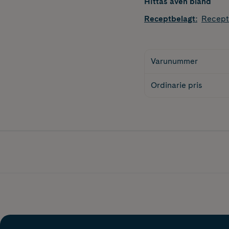
Hittas även bland
Receptbelagt
:
Recept
Varunummer
Ordinarie pris