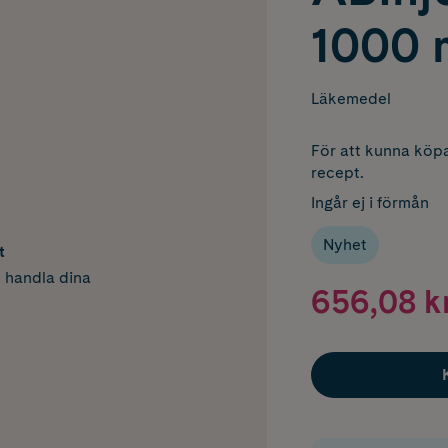
1000 
Läkemedel
För att kunna köpa
recept.
Ingår ej i förmån
Nyhet
t
h handla dina
656,08 k