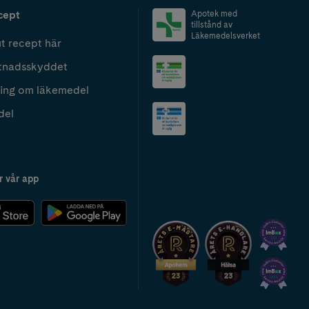
cept
Apotek med
tillstånd av
Läkemedelsverket
t recept här
tnadsskyddet
ing om läkemedel
del
r vår app
2024