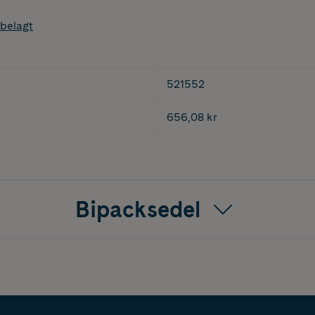
belagt
521552
656,08 kr
Bipacksedel