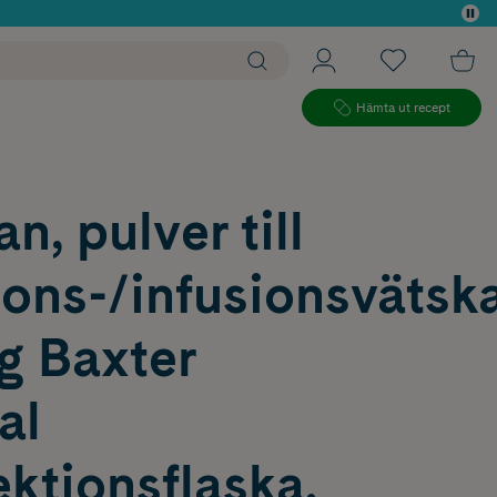
 köp*
Hämta ut recept
n, pulver till
ions-/infusionsvätska
g Baxter
al
ktionsflaska,