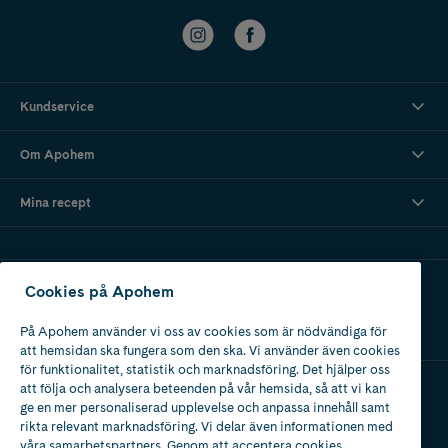
Kundservice
Om Apohem
Mina recept
Ladda ner vår app
Cookies på Apohem
På Apohem använder vi oss av cookies som är nödvändiga för
att hemsidan ska fungera som den ska. Vi använder även cookies
för funktionalitet, statistik och marknadsföring. Det hjälper oss
att följa och analysera beteenden på vår hemsida, så att vi kan
ge en mer personaliserad upplevelse och anpassa innehåll samt
Apotek med tillstånd
av Läkemedelsverket
rikta relevant marknadsföring. Vi delar även informationen med
våra samarbetspartners. Genom att acceptera cookies