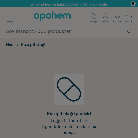
Använd kod: SOMMAR20 för 20% över 649kr
Årets Butik 2025 inom Skönhet
✓ Fri frakt
Meny
Recept
Profil
Favoriter
Kassa
✓ Rådgivning från farmaceuter & hudterapeuter
✓ Poäng på alla köp*
Hem
Receptbelagt
Receptbelagd produkt
Logga in för att se
lagerstatus och handla dina
recept.