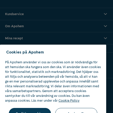
Kundservice
Om Apohem
Mina recept
Cookies på Apohem
Ladda ner vår app
På Apohem använder vi oss av cookies som är nödvändiga för
att hemsidan ska fungera som den ska. Vi använder även cookies
för funktionalitet, statistik och marknadsföring. Det hjälper oss
att följa och analysera beteenden på vår hemsida, så att vi kan
ge en mer personaliserad upplevelse och anpassa innehåll samt
rikta relevant marknadsföring. Vi delar även informationen med
våra samarbetspartners. Genom att acceptera cookies
Apotek med tillstånd
av Läkemedelsverket
samtycker du till vår användning av cookies. Du kan även
anpassa cookies. Läs mer under vår
Cookie Policy