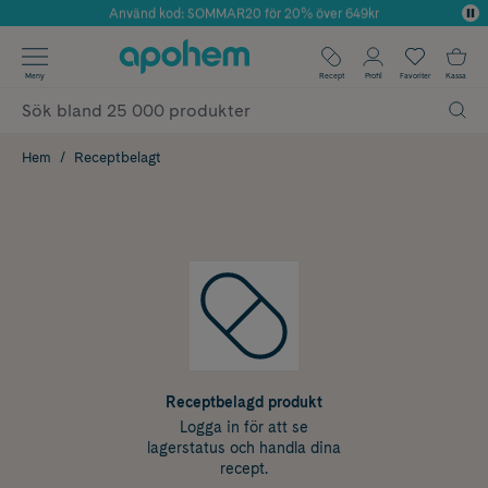
Använd kod: SOMMAR20 för 20% över 649kr
Årets Butik 2025 inom Skönhet
✓ Fri frakt
Meny
Recept
Profil
Favoriter
Kassa
✓ Rådgivning från farmaceuter & hudterapeuter
✓ Poäng på alla köp*
Hem
Receptbelagt
Receptbelagd produkt
Logga in för att se
lagerstatus och handla dina
recept.