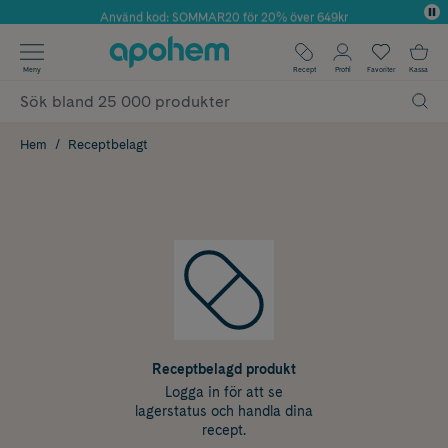
Använd kod: SOMMAR20 för 20% över 649kr
Årets Butik 2025 inom Skönhet
✓ Fri frakt
Meny
Recept
Profil
Favoriter
Kassa
✓ Rådgivning från farmaceuter & hudterapeuter
✓ Poäng på alla köp*
Hem
Receptbelagt
Receptbelagd produkt
Logga in för att se
lagerstatus och handla dina
recept.