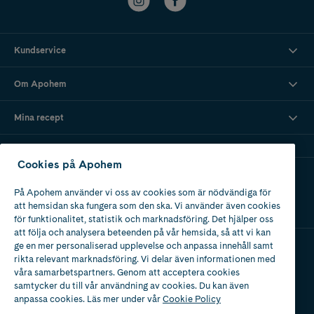
Kundservice
Om Apohem
Mina recept
Cookies på Apohem
Ladda ner vår app
På Apohem använder vi oss av cookies som är nödvändiga för
att hemsidan ska fungera som den ska. Vi använder även cookies
för funktionalitet, statistik och marknadsföring. Det hjälper oss
att följa och analysera beteenden på vår hemsida, så att vi kan
ge en mer personaliserad upplevelse och anpassa innehåll samt
rikta relevant marknadsföring. Vi delar även informationen med
Apotek med tillstånd
våra samarbetspartners. Genom att acceptera cookies
av Läkemedelsverket
samtycker du till vår användning av cookies. Du kan även
anpassa cookies. Läs mer under vår
Cookie Policy