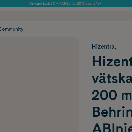
Använd kod: SOMMAR20 för 20% över 649kr
Årets Butik 2025 inom Skönhet
 frakt
✓ Rådgivning från farmaceuter & hudterapeuter
✓ Poäng på alla
Community
Hizentra,
Hizent
vätska
200 m
Behri
ABInje