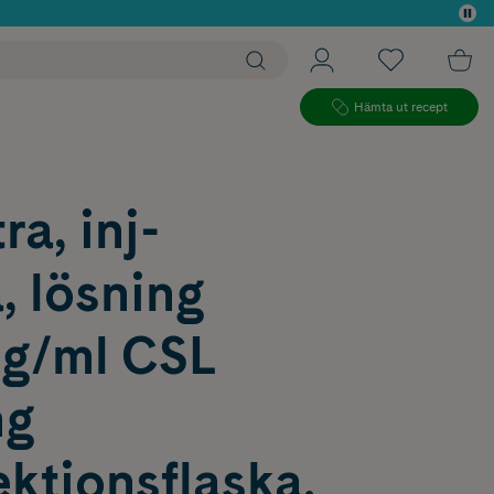
 köp*
Hämta ut recept
ra, inj-
, lösning
g/ml CSL
ng
ktionsflaska,