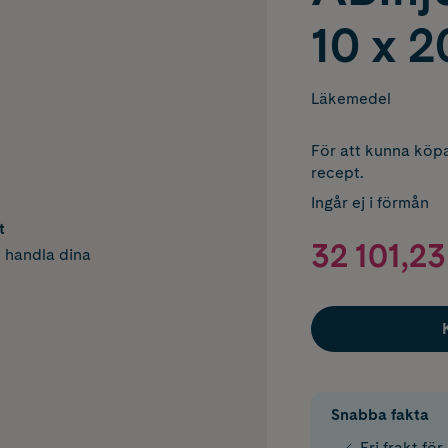
10 x 2
Läkemedel
För att kunna köpa
recept.
Ingår ej i förmån
t
32 101,23
h handla dina
Snabba fakta
Fri frakt fö