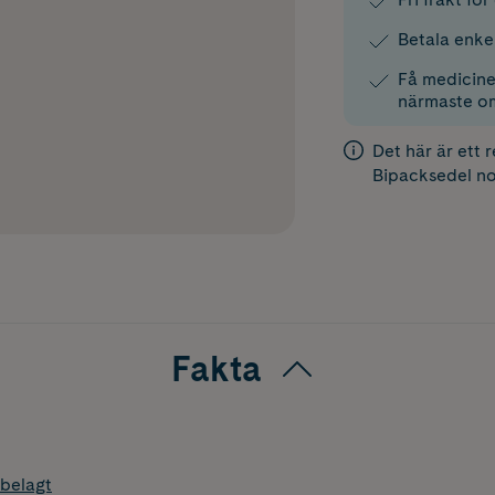
Betala enke
Få medicinen
närmaste o
Det här är ett 
Bipacksedel
no
Fakta
belagt