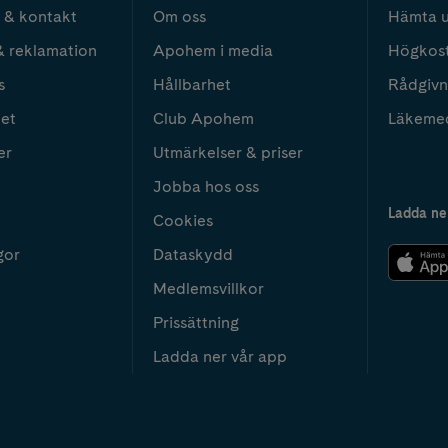
 & kontakt
Om oss
Hämta u
& reklamation
Apohem i media
Högkos
s
Hållbarhet
Rådgivn
het
Club Apohem
Läkeme
er
Utmärkelser & priser
Jobba hos oss
Ladda ne
Cookies
gor
Dataskydd
Medlemsvillkor
Prissättning
Ladda ner vår app