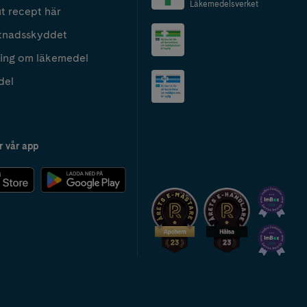
Läkemedelsverket
t recept här
tnadsskyddet
ing om läkemedel
del
r vår app
2024