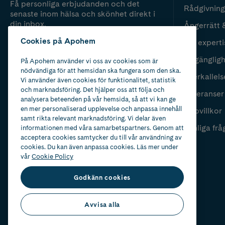
Få personliga erbjudanden och det
Rådgivning
senaste inom hälsa och skönhet direkt i
din inbox.
Ångerrätt 
Cookies på Apohem
Vår experti
Fyll i mailadress
Skicka
Tillgänglig
På Apohem använder vi oss av cookies som är
nödvändiga för att hemsidan ska fungera som den ska.
Återkallels
Vi använder även cookies för funktionalitet, statistik
och marknadsföring. Det hjälper oss att följa och
Leveranser
analysera beteenden på vår hemsida, så att vi kan ge
en mer personaliserad upplevelse och anpassa innehåll
Köpvillkor
samt rikta relevant marknadsföring. Vi delar även
Vanliga frå
informationen med våra samarbetspartners. Genom att
acceptera cookies samtycker du till vår användning av
cookies. Du kan även anpassa cookies. Läs mer under
vår
Cookie Policy
Godkänn cookies
Avvisa alla