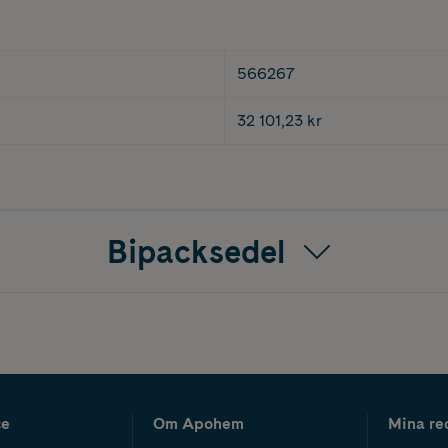
566267
32 101,23 kr
Bipacksedel
ce
Om Apohem
Mina re