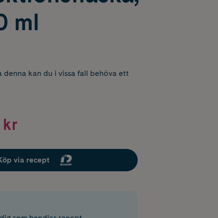
0 ml
 denna kan du i vissa fall behöva ett
 kr
Köp via recept
r dig som handlar recept.