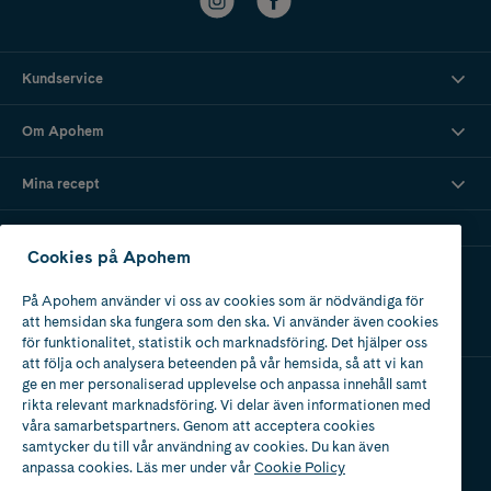
Kundservice
Om Apohem
Mina recept
Cookies på Apohem
Ladda ner vår app
På Apohem använder vi oss av cookies som är nödvändiga för
att hemsidan ska fungera som den ska. Vi använder även cookies
för funktionalitet, statistik och marknadsföring. Det hjälper oss
att följa och analysera beteenden på vår hemsida, så att vi kan
ge en mer personaliserad upplevelse och anpassa innehåll samt
rikta relevant marknadsföring. Vi delar även informationen med
Apotek med tillstånd
våra samarbetspartners. Genom att acceptera cookies
av Läkemedelsverket
samtycker du till vår användning av cookies. Du kan även
anpassa cookies. Läs mer under vår
Cookie Policy