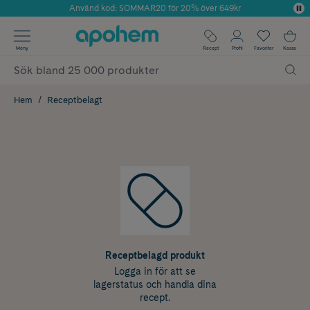
Använd kod: SOMMAR20 för 20% över 649kr
Årets Butik 2025 inom Skönhet
✓ Fri frakt
Meny
Recept
Profil
Favoriter
Kassa
✓ Rådgivning från farmaceuter & hudterapeuter
✓ Poäng på alla köp*
Hem
Receptbelagt
Receptbelagd produkt
Logga in för att se
lagerstatus och handla dina
recept.