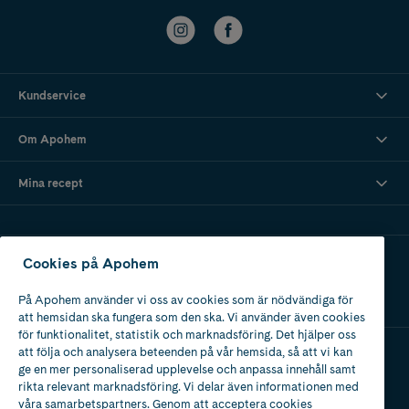
Kundservice
Om Apohem
Mina recept
Ladda ner vår app
Cookies på Apohem
På Apohem använder vi oss av cookies som är nödvändiga för
att hemsidan ska fungera som den ska. Vi använder även cookies
för funktionalitet, statistik och marknadsföring. Det hjälper oss
att följa och analysera beteenden på vår hemsida, så att vi kan
ge en mer personaliserad upplevelse och anpassa innehåll samt
Apotek med tillstånd
rikta relevant marknadsföring. Vi delar även informationen med
av Läkemedelsverket
våra samarbetspartners. Genom att acceptera cookies