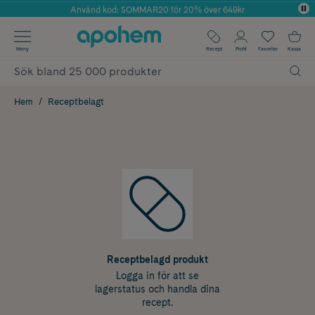
Använd kod: SOMMAR20 för 20% över 649kr
Årets Butik 2025 inom Skönhet
✓ Fri frakt
Meny
Recept
Profil
Favoriter
Kassa
✓ Rådgivning från farmaceuter & hudterapeuter
✓ Poäng på alla köp*
Hem
Receptbelagt
Receptbelagd produkt
Logga in för att se
lagerstatus och handla dina
recept.