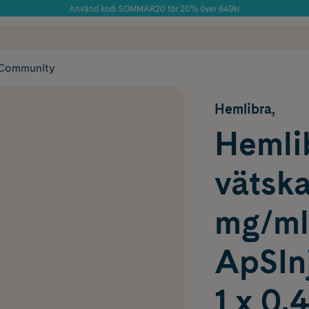
Använd kod: SOMMAR20 för 20% över 649kr
Årets Butik 2025 inom Skönhet
 frakt
✓ Rådgivning från farmaceuter & hudterapeuter
✓ Poäng på alla
Community
Hemlibra,
Hemlib
vätska
mg/ml
ApSInj
1 x 0,