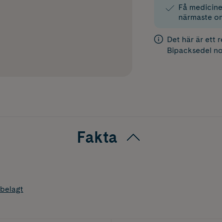
Få medicinen
närmaste o
Det här är ett 
Bipacksedel
no
Fakta
belagt