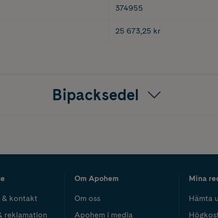
374955
25 673,25 kr
Bipacksedel
ce
Om Apohem
Mina re
 & kontakt
Om oss
Hämta u
& reklamation
Apohem i media
Högkos