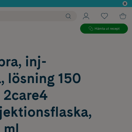
 köp*
Hämta ut recept
ra, inj-
, lösning 150
 2care4
ektionsflaska,
4 ml