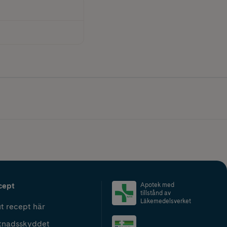
cept
Apotek med
tillstånd av
Läkemedelsverket
t recept här
tnadsskyddet