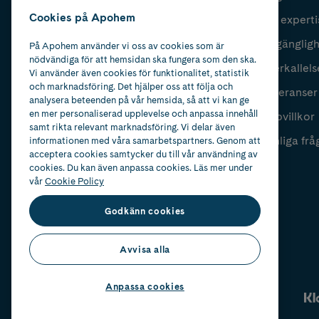
Cookies på Apohem
Vår experti
Fyll i mailadress
Skicka
Tillgänglig
På Apohem använder vi oss av cookies som är
nödvändiga för att hemsidan ska fungera som den ska.
Återkallels
Vi använder även cookies för funktionalitet, statistik
och marknadsföring. Det hjälper oss att följa och
Leveranser
analysera beteenden på vår hemsida, så att vi kan ge
en mer personaliserad upplevelse och anpassa innehåll
Köpvillkor
samt rikta relevant marknadsföring. Vi delar även
Vanliga frå
informationen med våra samarbetspartners. Genom att
acceptera cookies samtycker du till vår användning av
cookies. Du kan även anpassa cookies. Läs mer under
vår
Cookie Policy
Godkänn cookies
Avvisa alla
Anpassa cookies