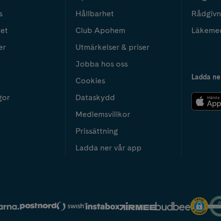
s
Hållbarhet
Rådgivn
het
Club Apohem
Läkeme
er
Utmärkelser & priser
Jobba hos oss
Ladda ne
Cookies
gor
Dataskydd
Medlemsvillkor
Prissättning
Ladda ner vår app