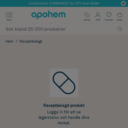
Använd kod: SOMMAR20 för 20% över 649kr
Årets Butik 2025 inom Skönhet
✓ Fri frakt
Meny
Recept
Profil
Favoriter
Kassa
✓ Rådgivning från farmaceuter & hudterapeuter
✓ Poäng på alla köp*
Hem
Receptbelagt
Receptbelagd produkt
Logga in för att se
lagerstatus och handla dina
recept.