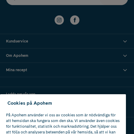
Kundservice
Om Apohem
Mina recept
Ladda ner vår app
Cookies på Apohem
På Apohem använder vi oss av cookies som är nödvändiga för
att hemsidan ska fungera som den ska. Vi använder även cookies
för funktionalitet, statistik och marknadsföring. Det hjälper oss
att följa och analysera beteenden på vår hemsida, så att vi kan
Apotek med tillstånd