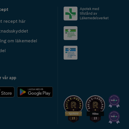
cept
Apotek med
tillstånd av
Läkemedelsverket
t recept här
tnadsskyddet
ing om läkemedel
del
r vår app
2024