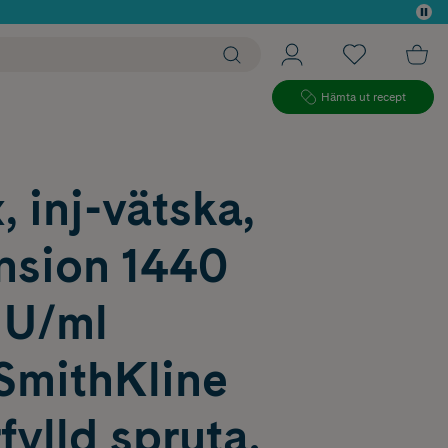
 köp*
Hämta ut recept
, inj-vätska,
nsion 1440
 U/ml
SmithKline
ylld spruta,