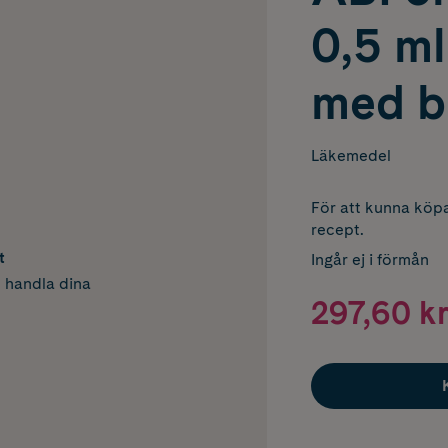
0,5 ml
med b
Läkemedel
För att kunna köpa
recept.
t
Ingår ej i förmån
h handla dina
297,60 kr