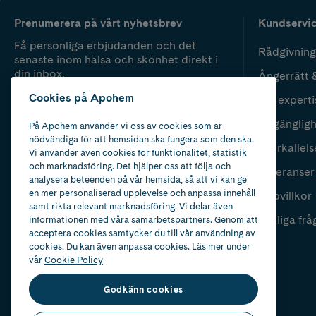
Prenumerera på vårt nyhetsbrev
Kundservi
Få personliga erbjudanden och det
Rådgivning
senaste inom hälsa och skönhet direkt i
din inbox.
Ångerrätt 
Cookies på Apohem
Vår experti
Fyll i mailadress
Skicka
Tillgänglig
På Apohem använder vi oss av cookies som är
nödvändiga för att hemsidan ska fungera som den ska.
Återkallels
Vi använder även cookies för funktionalitet, statistik
och marknadsföring. Det hjälper oss att följa och
Leveranser
analysera beteenden på vår hemsida, så att vi kan ge
en mer personaliserad upplevelse och anpassa innehåll
Köpvillkor
samt rikta relevant marknadsföring. Vi delar även
Vanliga frå
informationen med våra samarbetspartners. Genom att
acceptera cookies samtycker du till vår användning av
cookies. Du kan även anpassa cookies. Läs mer under
vår
Cookie Policy
Godkänn cookies