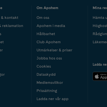
ce
Om Apohem
Mina re
 & kontakt
Om oss
Hämta u
& reklamation
Apohem i media
Högkos
s
Hållbarhet
Rådgivn
het
Club Apohem
Läkeme
er
Utmärkelser & priser
Jobba hos oss
Ladda ne
Cookies
gor
Dataskydd
Medlemsvillkor
Prissättning
Ladda ner vår app