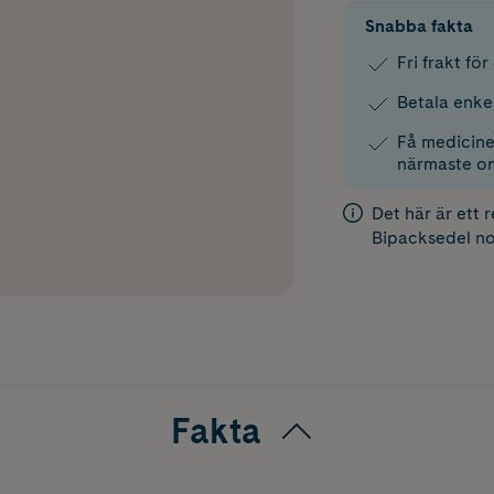
Snabba fakta
Fri frakt fö
Betala enke
Få medicinen
närmaste o
Det här är ett 
Bipacksedel
no
Fakta