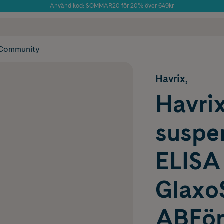
Använd kod: SOMMAR20 för 20% över 649kr
Årets Butik 2025 inom Skönhet
 frakt
✓ Rådgivning från farmaceuter & hudterapeuter
✓ Poäng på alla
Community
Havrix,
Havrix
suspe
ELISA
Glaxo
ABFörf