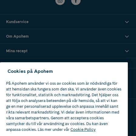
Kundservice
Om Apohem
Mina recept
Cookies på Apohem
Ladda ner vår app
På Apohem använder vi oss av cookies som är nödvändiga för
att hemsidan ska fungera som den ska. Vi använder även cookies
för funktionalitet, statistik och marknadsföring. Det hjälper oss
att följa och analysera beteenden på vår hemsida, så att vi kan
ge en mer personaliserad upplevelse och anpassa innehåll samt
rikta relevant marknadsföring. Vi delar även informationen med
Apotek med tillstånd
våra samarbetspartners. Genom att acceptera cookies
av Läkemedelsverket
samtycker du till vår användning av cookies. Du kan även
anpassa cookies. Läs mer under vår
Cookie Policy