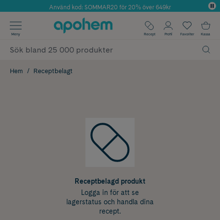
Använd kod: SOMMAR20 för 20% över 649kr
Årets Butik 2025 inom Skönhet
✓ Fri frakt
Meny
Recept
Profil
Favoriter
Kassa
✓ Rådgivning från farmaceuter & hudterapeuter
✓ Poäng på alla köp*
Hem
Receptbelagt
Receptbelagd produkt
Logga in för att se
lagerstatus och handla dina
recept.