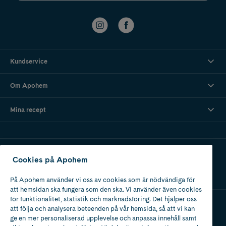
Kundservice
Om Apohem
Mina recept
Ladda ner vår app
Cookies på Apohem
På Apohem använder vi oss av cookies som är nödvändiga för
att hemsidan ska fungera som den ska. Vi använder även cookies
för funktionalitet, statistik och marknadsföring. Det hjälper oss
att följa och analysera beteenden på vår hemsida, så att vi kan
Apotek med tillstånd
ge en mer personaliserad upplevelse och anpassa innehåll samt
av Läkemedelsverket