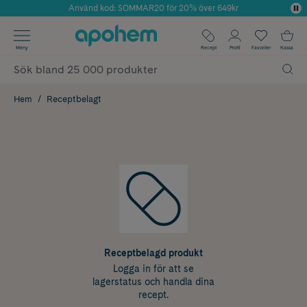
Använd kod: SOMMAR20 för 20% över 649kr
Årets Butik 2025 inom Skönhet
✓ Fri frakt
Meny
Recept
Profil
Favoriter
Kassa
✓ Rådgivning från farmaceuter & hudterapeuter
✓ Poäng på alla köp*
Hem
Receptbelagt
Receptbelagd produkt
Logga in för att se
lagerstatus och handla dina
recept.