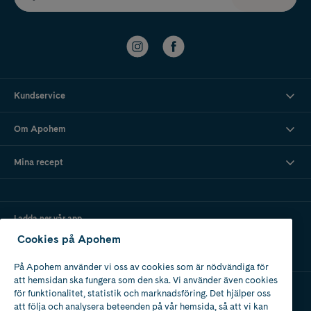
Kundservice
Om Apohem
Mina recept
Ladda ner vår app
Cookies på Apohem
På Apohem använder vi oss av cookies som är nödvändiga för
att hemsidan ska fungera som den ska. Vi använder även cookies
för funktionalitet, statistik och marknadsföring. Det hjälper oss
att följa och analysera beteenden på vår hemsida, så att vi kan
Apotek med tillstånd