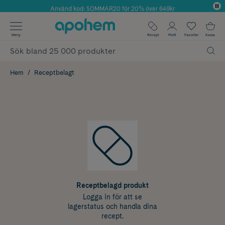
Använd kod: SOMMAR20 för 20% över 649kr
Årets Butik 2025 inom Skönhet
✓ Fri frakt
Meny
Recept
Profil
Favoriter
Kassa
✓ Rådgivning från farmaceuter & hudterapeuter
✓ Poäng på alla köp*
Hem
Receptbelagt
Receptbelagd produkt
Logga in för att se
lagerstatus och handla dina
recept.