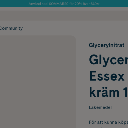
Använd kod: SOMMAR20 för 20% över 649kr
Årets Butik 2025 inom Skönhet
 frakt
✓ Rådgivning från farmaceuter & hudterapeuter
✓ Poäng på alla
Community
Glycerylnitrat
Glycer
Essex
kräm 
Läkemedel
För att kunna köpa