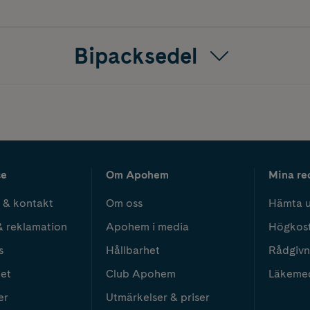
Bipacksedel
ce
Om Apohem
Mina re
 & kontakt
Om oss
Hämta u
& reklamation
Apohem i media
Högkos
s
Hållbarhet
Rådgivn
het
Club Apohem
Läkeme
er
Utmärkelser & priser