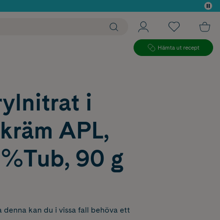
 köp*
Hämta ut recept
ylnitrat i
 kräm APL,
1%Tub, 90 g
 denna kan du i vissa fall behöva ett