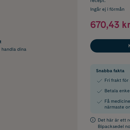
recept.
Ingår ej i förmån
670,43 k
t
h handla dina
Snabba fakta
Fri frakt fö
Betala enke
Få medicinen
närmaste o
Det här är ett 
Bipacksedel
no