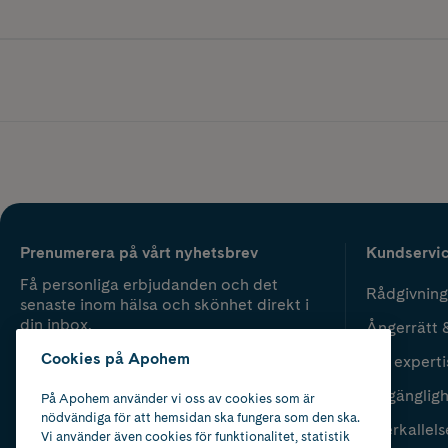
Prenumerera på vårt nyhetsbrev
Kundservi
Få personliga erbjudanden och det
Rådgivning
senaste inom hälsa och skönhet direkt i
din inbox.
Ångerrätt 
Cookies på Apohem
Vår experti
Fyll i mailadress
Skicka
Tillgänglig
På Apohem använder vi oss av cookies som är
nödvändiga för att hemsidan ska fungera som den ska.
Återkallels
Vi använder även cookies för funktionalitet, statistik