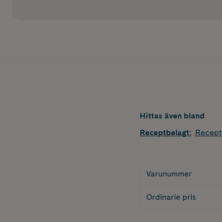
Hittas även bland
Receptbelagt
:
Recept
Varunummer
Ordinarie pris