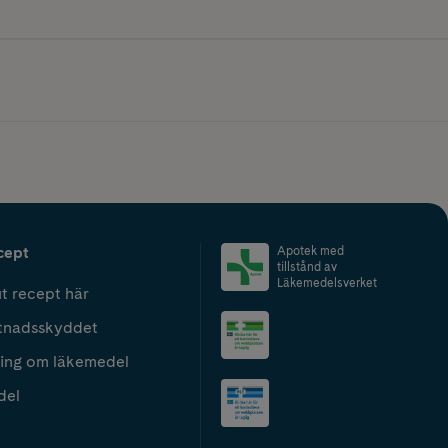
cept
Apotek med
tillstånd av
Läkemedelsverket
t recept här
tnadsskyddet
ing om läkemedel
del