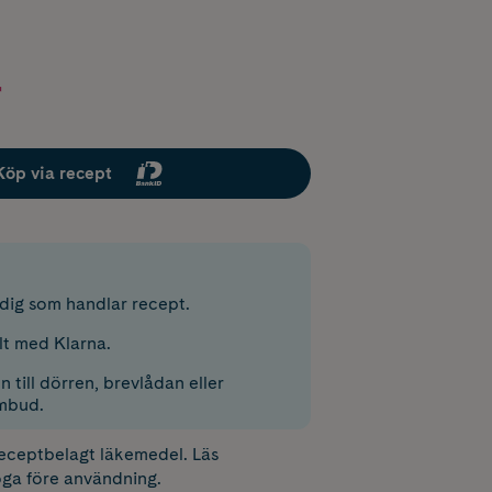
r
Köp via recept
r dig som handlar recept.
lt med Klarna.
 till dörren, brevlådan eller
mbud.
receptbelagt läkemedel. Läs
ga före användning.