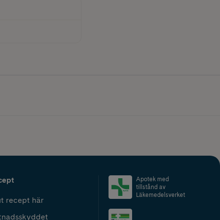
cept
Apotek med
tillstånd av
Läkemedelsverket
t recept här
tnadsskyddet