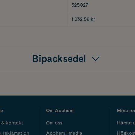
325027
1 232,58 kr
Bipacksedel
ce
Om Apohem
Mina re
 & kontakt
Om oss
Hämta u
& reklamation
Apohem i media
Högkos