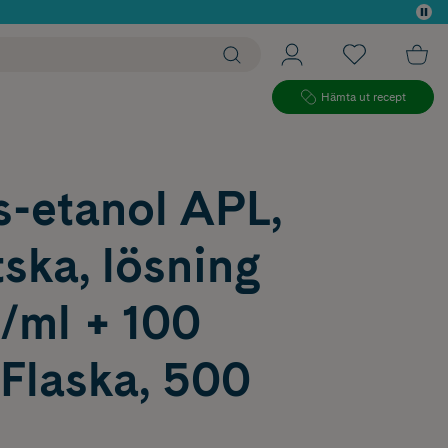
 köp*
Hämta ut recept
s-etanol APL,
tska, lösning
/ml + 100
Flaska, 500