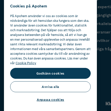
Cookies på Apohem
Vår experti
Fyll i mailadress
Skicka
Tillgänglig
På Apohem använder vi oss av cookies som är
nödvändiga för att hemsidan ska fungera som den ska.
Återkallels
Vi använder även cookies för funktionalitet, statistik
och marknadsföring. Det hjälper oss att följa och
Leveranser
analysera beteenden på vår hemsida, så att vi kan ge
en mer personaliserad upplevelse och anpassa innehåll
Köpvillkor
samt rikta relevant marknadsföring. Vi delar även
Vanliga frå
informationen med våra samarbetspartners. Genom att
acceptera cookies samtycker du till vår användning av
cookies. Du kan även anpassa cookies. Läs mer under
vår
Cookie Policy
Godkänn cookies
Avvisa alla
Anpassa cookies