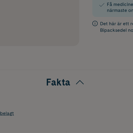
Få medicinen
närmaste o
Det här är ett 
Bipacksedel
no
Fakta
belagt