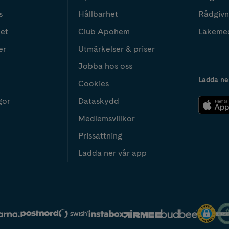
s
Hållbarhet
Rådgivn
het
Club Apohem
Läkeme
er
Utmärkelser & priser
Jobba hos oss
Ladda ne
Cookies
gor
Dataskydd
Medlemsvillkor
Prissättning
Ladda ner vår app