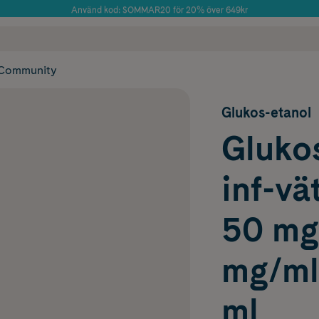
Använd kod: SOMMAR20 för 20% över 649kr
Årets Butik 2025 inom Skönhet
 frakt
✓ Rådgivning från farmaceuter & hudterapeuter
✓ Poäng på alla
Community
Glukos-etanol
Gluko
inf-vä
50 mg
mg/ml
ml