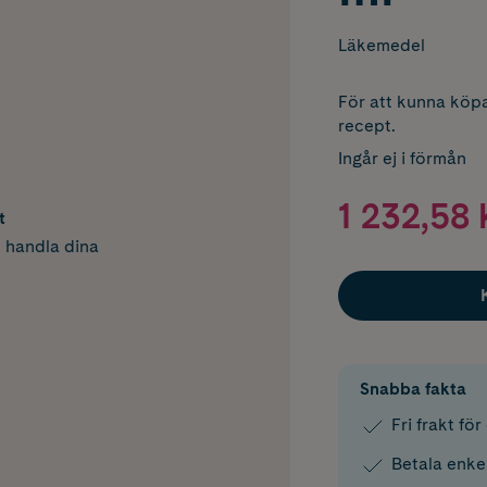
Läkemedel
För att kunna köpa
recept.
Ingår ej i förmån
1 232,58 
t
h handla dina
Snabba fakta
Fri frakt fö
Betala enke