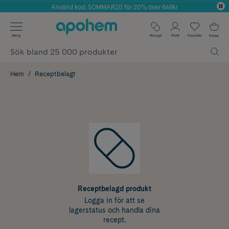
Använd kod: SOMMAR20 för 20% över 649kr
Årets Butik 2025 inom Skönhet
✓ Fri frakt
Meny
Recept
Profil
Favoriter
Kassa
✓ Rådgivning från farmaceuter & hudterapeuter
✓ Poäng på alla köp*
Hem
Receptbelagt
Receptbelagd produkt
Logga in för att se
lagerstatus och handla dina
recept.