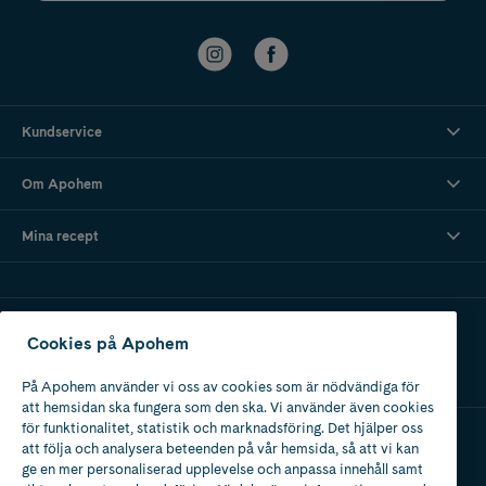
Kundservice
Om Apohem
Mina recept
Ladda ner vår app
Cookies på Apohem
På Apohem använder vi oss av cookies som är nödvändiga för
att hemsidan ska fungera som den ska. Vi använder även cookies
för funktionalitet, statistik och marknadsföring. Det hjälper oss
att följa och analysera beteenden på vår hemsida, så att vi kan
Apotek med tillstånd
ge en mer personaliserad upplevelse och anpassa innehåll samt
av Läkemedelsverket