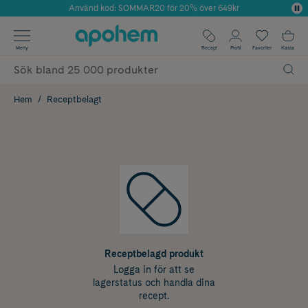
Använd kod: SOMMAR20 för 20% över 649kr
Årets Butik 2025 inom Skönhet
✓ Fri frakt
Meny
Recept
Profil
Favoriter
Kassa
✓ Rådgivning från farmaceuter & hudterapeuter
✓ Poäng på alla köp*
Hem
Receptbelagt
Receptbelagd produkt
Logga in för att se
lagerstatus och handla dina
recept.