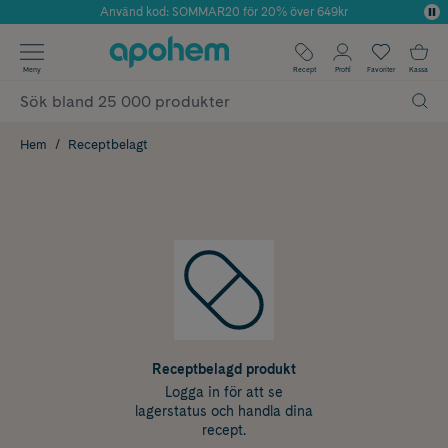
Använd kod: SOMMAR20 för 20% över 649kr
Årets Butik 2025 inom Skönhet
✓ Fri frakt
Meny
Recept
Profil
Favoriter
Kassa
✓ Rådgivning från farmaceuter & hudterapeuter
✓ Poäng på alla köp*
Hem
Receptbelagt
Receptbelagd produkt
Logga in för att se
lagerstatus och handla dina
recept.