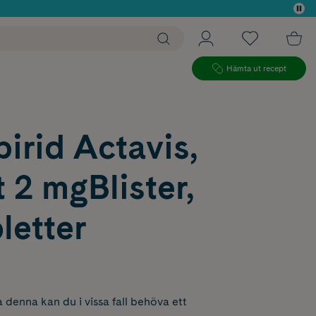
 köp*
Hämta ut recept
irid Actavis,
t 2 mgBlister,
letter
 denna kan du i vissa fall behöva ett