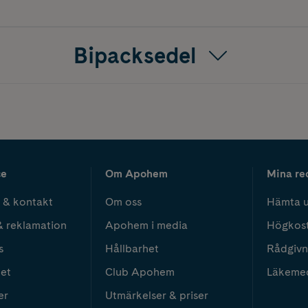
Bipacksedel
ce
Om Apohem
Mina re
 & kontakt
Om oss
Hämta u
& reklamation
Apohem i media
Högkos
s
Hållbarhet
Rådgivn
het
Club Apohem
Läkeme
er
Utmärkelser & priser