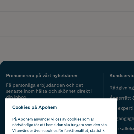
Prenumerera på vårt nyhetsbrev
Kundservi
Få personliga erbjudanden och det
Rådgivning
senaste inom hälsa och skönhet direkt i
din inbox.
Ångerrätt 
Cookies på Apohem
Vår experti
Fyll i mailadress
Skicka
Tillgänglig
På Apohem använder vi oss av cookies som är
nödvändiga för att hemsidan ska fungera som den ska.
Återkallels
Vi använder även cookies för funktionalitet, statistik