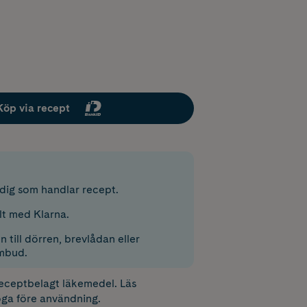
Köp via recept
r dig som handlar recept.
lt med Klarna.
 till dörren, brevlådan eller
mbud.
receptbelagt läkemedel. Läs
ga före användning.