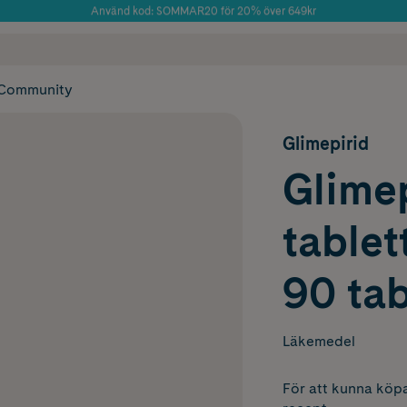
Använd kod: SOMMAR20 för 20% över 649kr
Årets Butik 2025 inom Skönhet
 frakt
✓ Rådgivning från farmaceuter & hudterapeuter
✓ Poäng på alla
Community
Glimepirid
Glimep
tablet
90 tab
Läkemedel
För att kunna köpa