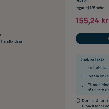
recept.
Ingår ej i förmån
155,24 kr
t
h handla dina
Snabba fakta
Fri frakt fö
Betala enke
Få medicinen
närmaste o
Det här är ett 
Bipacksedel
no