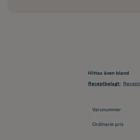
Hittas även bland
Receptbelagt
:
Recept
Varunummer
Ordinarie pris