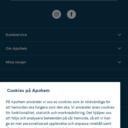
Kundservice
Om Apohem
Mina recept
Ladda ner vår app
Cookies på Apohem
På Apohem använder vi oss av cookies som är nödvändiga för
att hemsidan ska fungera som den ska. Vi använder även cookies
för funktionalitet, statistik och marknadsföring. Det hjälper oss
att följa och analysera beteenden på vår hemsida, så att vi kan
Apotek med tillstånd
ge en mer personaliserad upplevelse och anpassa innehåll samt
av Läkemedelsverket