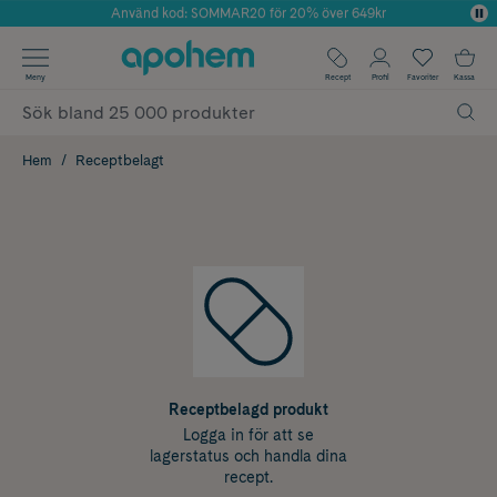
Använd kod: SOMMAR20 för 20% över 649kr
Årets Butik 2025 inom Skönhet
✓ Fri frakt
Meny
Recept
Profil
Favoriter
Kassa
✓ Rådgivning från farmaceuter & hudterapeuter
✓ Poäng på alla köp*
Hem
Receptbelagt
Receptbelagd produkt
Logga in för att se
lagerstatus och handla dina
recept.