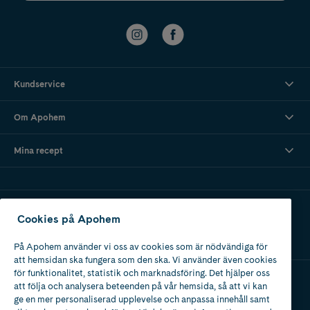
Kundservice
Om Apohem
Mina recept
Ladda ner vår app
Cookies på Apohem
På Apohem använder vi oss av cookies som är nödvändiga för
att hemsidan ska fungera som den ska. Vi använder även cookies
för funktionalitet, statistik och marknadsföring. Det hjälper oss
att följa och analysera beteenden på vår hemsida, så att vi kan
Apotek med tillstånd
ge en mer personaliserad upplevelse och anpassa innehåll samt
av Läkemedelsverket