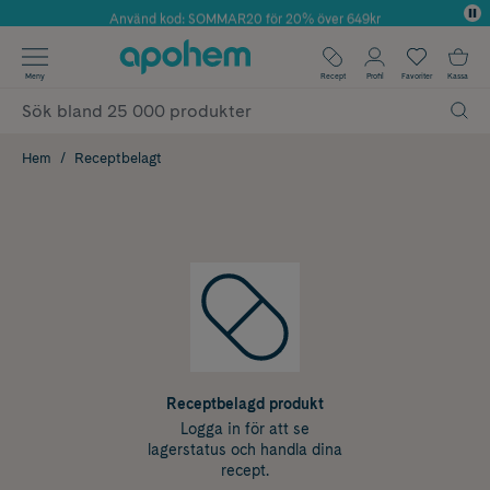
Använd kod: SOMMAR20 för 20% över 649kr
Årets Butik 2025 inom Skönhet
✓ Fri frakt
Meny
Recept
Profil
Favoriter
Kassa
✓ Rådgivning från farmaceuter & hudterapeuter
✓ Poäng på alla köp*
Hem
Receptbelagt
Receptbelagd produkt
Logga in för att se
lagerstatus och handla dina
recept.