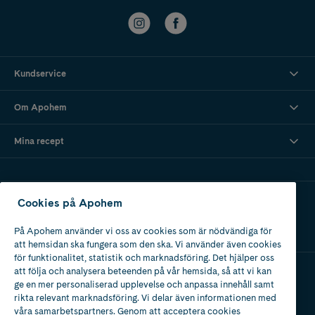
Kundservice
Om Apohem
Mina recept
Ladda ner vår app
Cookies på Apohem
På Apohem använder vi oss av cookies som är nödvändiga för
att hemsidan ska fungera som den ska. Vi använder även cookies
för funktionalitet, statistik och marknadsföring. Det hjälper oss
att följa och analysera beteenden på vår hemsida, så att vi kan
ge en mer personaliserad upplevelse och anpassa innehåll samt
Apotek med tillstånd
rikta relevant marknadsföring. Vi delar även informationen med
av Läkemedelsverket
våra samarbetspartners. Genom att acceptera cookies