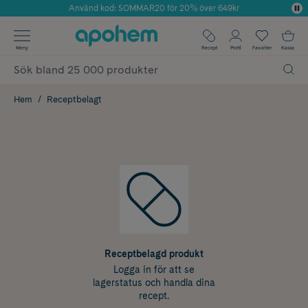
Använd kod: SOMMAR20 för 20% över 649kr
Årets Butik 2025 inom Skönhet
✓ Fri frakt
Meny
Recept
Profil
Favoriter
Kassa
✓ Rådgivning från farmaceuter & hudterapeuter
✓ Poäng på alla köp*
Hem
Receptbelagt
Receptbelagd produkt
Logga in för att se
lagerstatus och handla dina
recept.