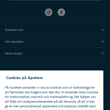
Kundservice
Om Apohem
Mina recept
Ladda ner vår app
Cookies på Apohem
På Apohem använder vi oss av cookies som är nödvändiga för
att hemsidan ska fungera som den ska. Vi använder även cookies
för funktionalitet, statistik och marknadsföring. Det hjälper oss
att följa och analysera beteenden på vår hemsida, så att vi kan
Apotek med tillstånd
ge en mer personaliserad upplevelse och anpassa innehåll samt
av Läkemedelsverket