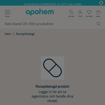
Använd kod: SOMMAR20 för 20% över 649kr
Årets Butik 2025 inom Skönhet
✓ Fri frakt
Meny
Recept
Profil
Favoriter
Kassa
✓ Rådgivning från farmaceuter & hudterapeuter
✓ Poäng på alla köp*
Hem
Receptbelagt
Receptbelagd produkt
Logga in för att se
lagerstatus och handla dina
recept.