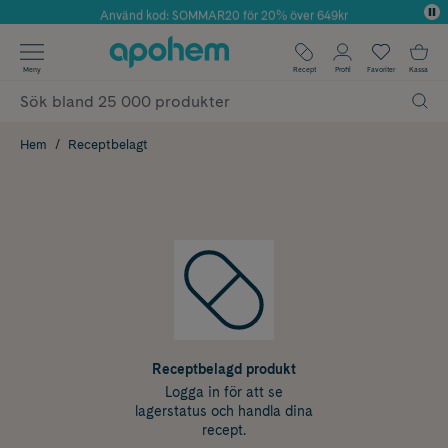
Använd kod: SOMMAR20 för 20% över 649kr
Årets Butik 2025 inom Skönhet
✓ Fri frakt
Meny
Recept
Profil
Favoriter
Kassa
✓ Rådgivning från farmaceuter & hudterapeuter
✓ Poäng på alla köp*
Hem
Receptbelagt
Receptbelagd produkt
Logga in för att se
lagerstatus och handla dina
recept.