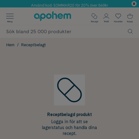
Använd kod: SOMMAR20 för 20% över 649kr
Årets Butik 2025 inom Skönhet
✓ Fri frakt
Meny
Recept
Profil
Favoriter
Kassa
✓ Rådgivning från farmaceuter & hudterapeuter
✓ Poäng på alla köp*
Hem
Receptbelagt
Receptbelagd produkt
Logga in för att se
lagerstatus och handla dina
recept.