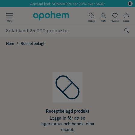
Använd kod: SOMMAR20 för 20% över 649kr
Årets Butik 2025 inom Skönhet
✓ Fri frakt
Meny
Recept
Profil
Favoriter
Kassa
✓ Rådgivning från farmaceuter & hudterapeuter
✓ Poäng på alla köp*
Hem
Receptbelagt
Receptbelagd produkt
Logga in för att se
lagerstatus och handla dina
recept.