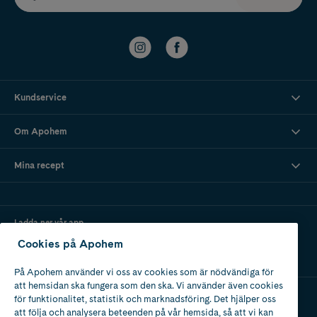
Kundservice
Om Apohem
Mina recept
Ladda ner vår app
Cookies på Apohem
På Apohem använder vi oss av cookies som är nödvändiga för
att hemsidan ska fungera som den ska. Vi använder även cookies
för funktionalitet, statistik och marknadsföring. Det hjälper oss
att följa och analysera beteenden på vår hemsida, så att vi kan
Apotek med tillstånd