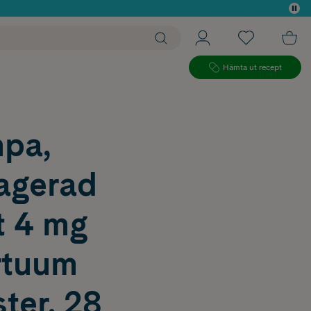
 köp*
Hämta ut recept
pa,
ragerad
t 4 mg
rtuum
ter, 28