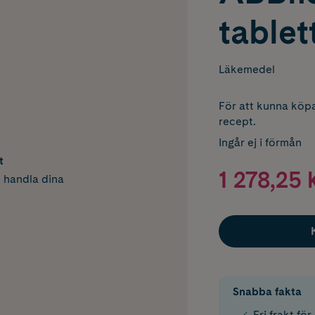
tablet
Läkemedel
För att kunna köpa
recept.
Ingår ej i förmån
t
1 278,25 
h handla dina
Snabba fakta
Fri frakt fö