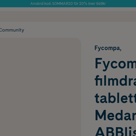
Använd kod: SOMMAR20 för 20% över 649kr
Årets Butik 2025 inom Skönhet
 frakt
✓ Rådgivning från farmaceuter & hudterapeuter
✓ Poäng på alla
Community
Fycompa,
Fycom
filmd
tablet
Meda
ABBlis