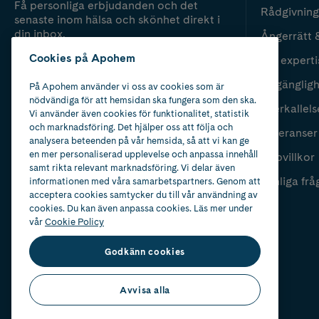
Få personliga erbjudanden och det
Rådgivning
senaste inom hälsa och skönhet direkt i
din inbox.
Ångerrätt 
Cookies på Apohem
Vår experti
Fyll i mailadress
Skicka
Tillgänglig
På Apohem använder vi oss av cookies som är
nödvändiga för att hemsidan ska fungera som den ska.
Återkallels
Vi använder även cookies för funktionalitet, statistik
och marknadsföring. Det hjälper oss att följa och
Leveranser
analysera beteenden på vår hemsida, så att vi kan ge
en mer personaliserad upplevelse och anpassa innehåll
Köpvillkor
samt rikta relevant marknadsföring. Vi delar även
Vanliga frå
informationen med våra samarbetspartners. Genom att
acceptera cookies samtycker du till vår användning av
cookies. Du kan även anpassa cookies. Läs mer under
vår
Cookie Policy
Godkänn cookies
Avvisa alla