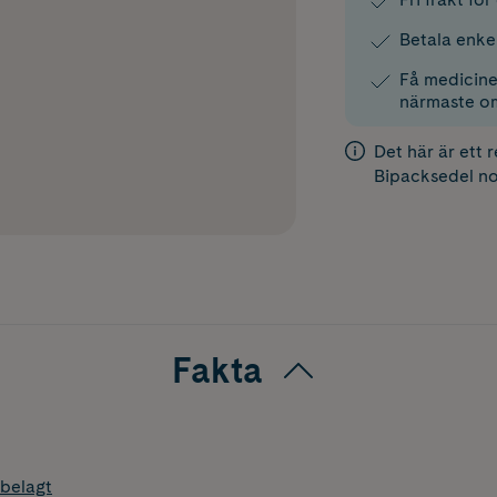
Betala enke
Få medicinen
närmaste o
Det här är ett 
Bipacksedel
no
Fakta
belagt