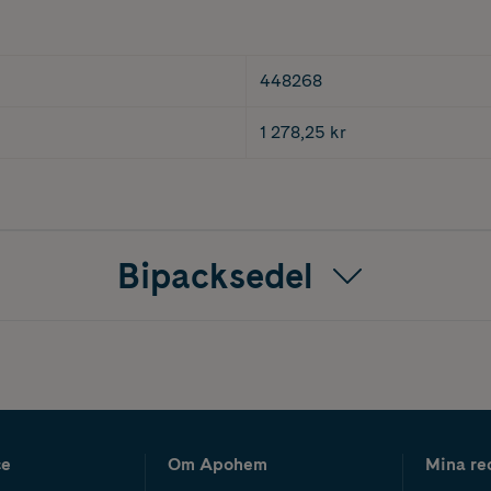
448268
1 278,25 kr
Bipacksedel
ce
Om Apohem
Mina re