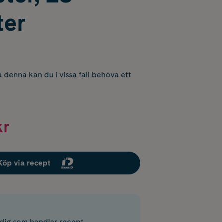
ter
 denna kan du i vissa fall behöva ett
kr
Köp via recept
r dig som handlar recept.