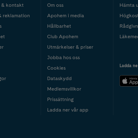
 & kontakt
Om oss
Hämta u
& reklamation
Apohem i media
Högkos
s
Hållbarhet
Rådgivn
het
Club Apohem
Läkeme
er
Utmärkelser & priser
Jobba hos oss
Ladda ne
Cookies
gor
Dataskydd
Medlemsvillkor
Prissättning
Ladda ner vår app