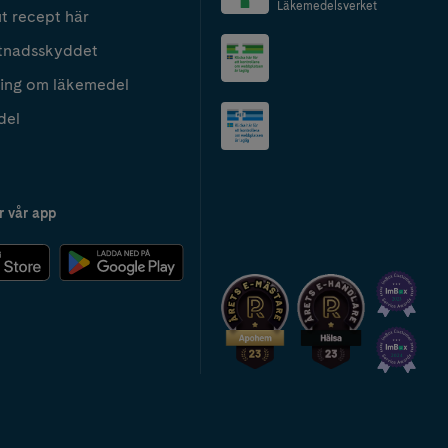
Läkemedelsverket
t recept här
tnadsskyddet
ing om läkemedel
del
r vår app
2024