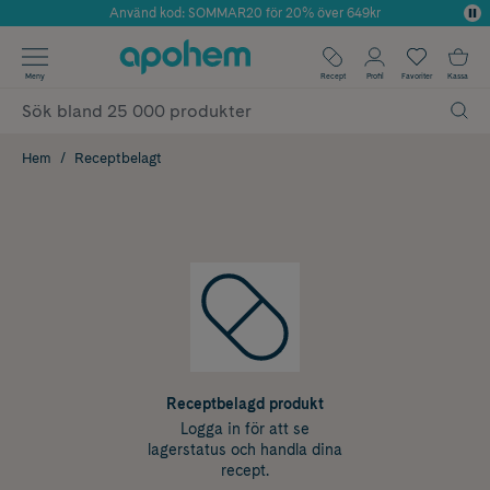
Använd kod: SOMMAR20 för 20% över 649kr
Årets Butik 2025 inom Skönhet
✓ Fri frakt
Meny
Recept
Profil
Favoriter
Kassa
✓ Rådgivning från farmaceuter & hudterapeuter
✓ Poäng på alla köp*
Hem
Receptbelagt
Receptbelagd produkt
Logga in för att se
lagerstatus och handla dina
recept.