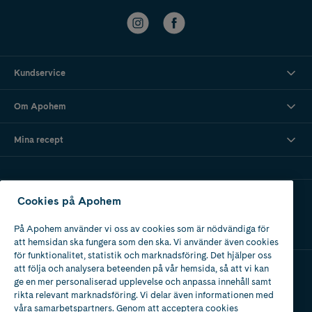
Kundservice
Om Apohem
Mina recept
Ladda ner vår app
Cookies på Apohem
På Apohem använder vi oss av cookies som är nödvändiga för
att hemsidan ska fungera som den ska. Vi använder även cookies
för funktionalitet, statistik och marknadsföring. Det hjälper oss
att följa och analysera beteenden på vår hemsida, så att vi kan
ge en mer personaliserad upplevelse och anpassa innehåll samt
Apotek med tillstånd
rikta relevant marknadsföring. Vi delar även informationen med
av Läkemedelsverket
våra samarbetspartners. Genom att acceptera cookies