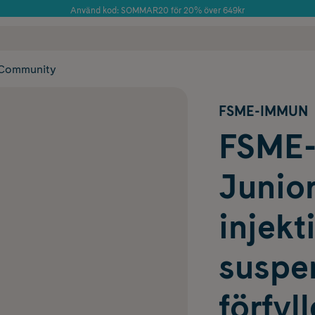
Använd kod: SOMMAR20 för 20% över 649kr
Årets Butik 2025 inom Skönhet
 frakt
✓ Rådgivning från farmaceuter & hudterapeuter
✓ Poäng på alla
Community
FSME-IMMUN
FSME
Junior
injekt
suspe
förfyl