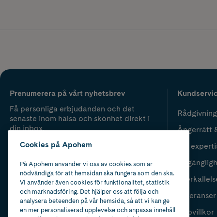
Prenumerera på vårt nyhetsbrev
Kundservi
Få personliga erbjudanden och det
Rådgivning
senaste inom hälsa och skönhet direkt i
din inbox.
Ångerrätt 
Cookies på Apohem
Vår experti
Fyll i mailadress
Skicka
Tillgänglig
På Apohem använder vi oss av cookies som är
nödvändiga för att hemsidan ska fungera som den ska.
Återkallels
Vi använder även cookies för funktionalitet, statistik
och marknadsföring. Det hjälper oss att följa och
Leveranser
analysera beteenden på vår hemsida, så att vi kan ge
en mer personaliserad upplevelse och anpassa innehåll
Köpvillkor