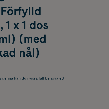
Förfylld
, 1 x 1 dos
 ml) (med
kad nål)
 denna kan du i vissa fall behöva ett