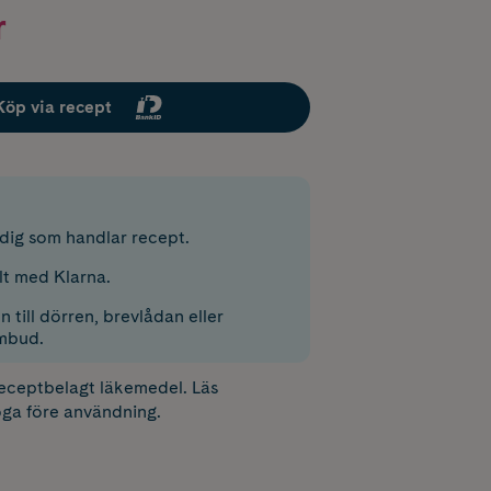
r
Köp via recept
r dig som handlar recept.
lt med Klarna.
 till dörren, brevlådan eller
mbud.
receptbelagt läkemedel. Läs
ga före användning.