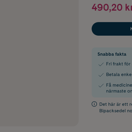
490,20 k
Snabba fakta
Fri frakt fö
Betala enke
Få medicinen
närmaste o
Det här är ett 
Bipacksedel
no