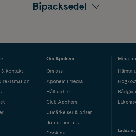
Bipacksedel
ce
Om Apohem
Mina re
 & kontakt
Om oss
Hämta u
& reklamation
Apohem i media
Högkos
s
Hållbarhet
Rådgivn
het
Club Apohem
Läkeme
er
Utmärkelser & priser
Jobba hos oss
Ladda ne
Cookies