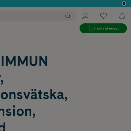
 köp*
Hämta ut recept
-IMMUN
,
ionsvätska,
nsion,
ld