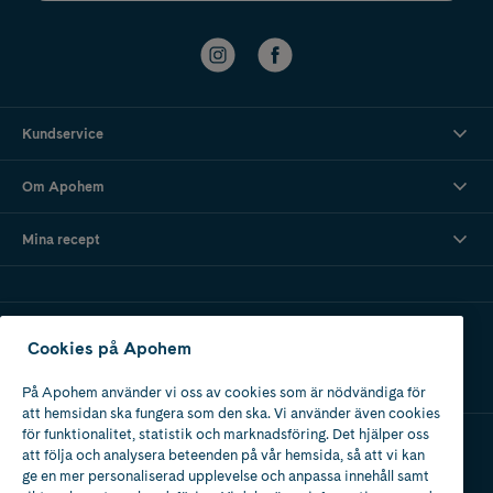
Kundservice
Om Apohem
Mina recept
Ladda ner vår app
Cookies på Apohem
På Apohem använder vi oss av cookies som är nödvändiga för
att hemsidan ska fungera som den ska. Vi använder även cookies
för funktionalitet, statistik och marknadsföring. Det hjälper oss
att följa och analysera beteenden på vår hemsida, så att vi kan
Apotek med tillstånd
ge en mer personaliserad upplevelse och anpassa innehåll samt
av Läkemedelsverket