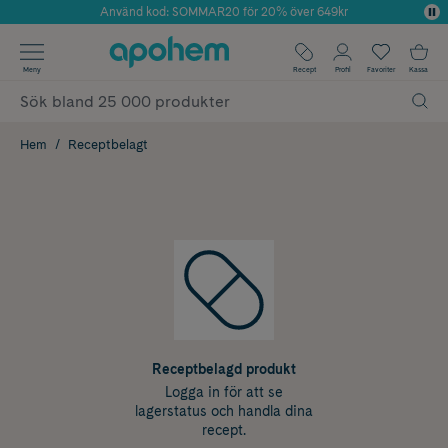
Använd kod: SOMMAR20 för 20% över 649kr
Årets Butik 2025 inom Skönhet
✓ Fri frakt
Meny
Recept
Profil
Favoriter
Kassa
✓ Rådgivning från farmaceuter & hudterapeuter
✓ Poäng på alla köp*
Hem
Receptbelagt
Receptbelagd produkt
Logga in för att se
lagerstatus och handla dina
recept.